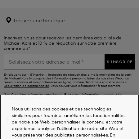
Trouver une boutique
Inscrivez-vous pour recevoir les dernières actualités de
Michael Kors et 10 % de réduction sur votre première
commande*.
S'INSCRIRE
En cliquant sur « S’inscrire », j’accepte de recevoir des e-mails marketing de la part
de Michael Kors (y compris des informations personnalisées via nos sites Web, nos
réseaux sociaux et nos partenaires en ligne), comme décrit plus en détail dans la
Déclaration de confidentialité
. Vous pouvez vous désabonner à tout moment.
*Les Conditions générales sappliquent. Pour plus d’informations, consultez les
Conditions générales
des promotions.
Nous utilisons des cookies et des technologies
similaires pour fournir et améliorer les fonctionnalités
de notre site Web, personnaliser le contenu et votre
expérience, analyser l'utilisation de notre site Web et
vous présenter des publicités personnalisées. En