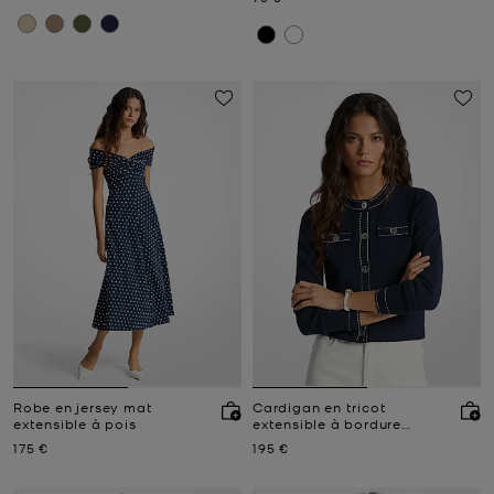
Robe en jersey mat
Cardigan en tricot
extensible à pois
extensible à bordure
contrastée
Prix actuel
Prix actuel
175 €
195 €