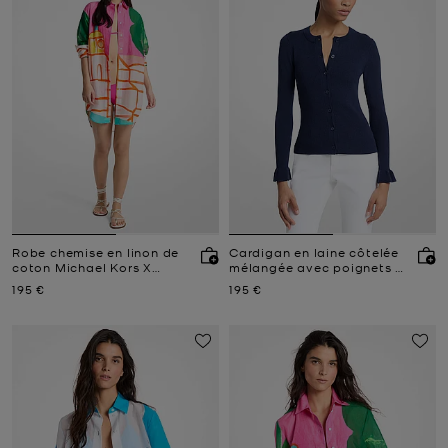
Robe chemise en linon de
Cardigan en laine côtelée
coton Michael Kors X
mélangée avec poignets à
Christina Zimpel
volants
Prix actuel
Prix actuel
195 €
195 €