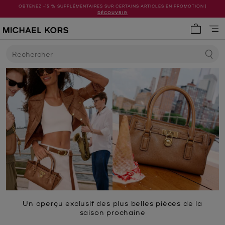
OBTENEZ -15 % SUPPLÉMENTAIRES SUR CERTAINS ARTICLES EN PROMOTION |
DÉCOUVRIR
Mon pani
Rechercher
Un aperçu exclusif des plus belles pièces de la
saison prochaine