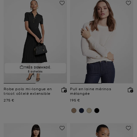
TRÈS DEMANDÉ.
8 achetés
Robe polo mi-longue en
Pull en laine mérinos
tricot côtelé extensible
mélangée
Prix actuel
Prix actuel
275 €
195 €