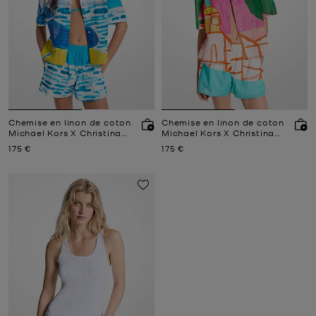
Chemise en linon de coton
Chemise en linon de coton
Michael Kors X Christina
Michael Kors X Christina
Zimpel
Zimpel
Prix actuel
Prix actuel
175 €
175 €