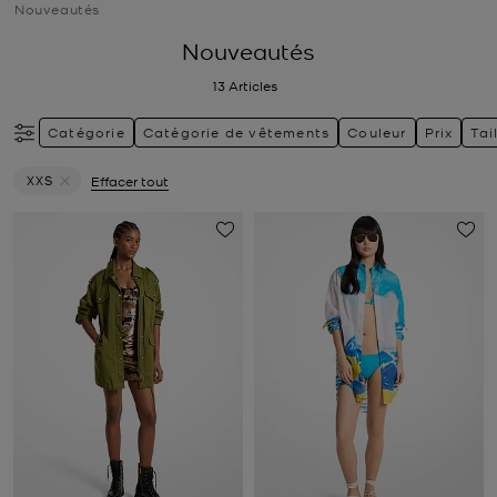
Nouveautés
Nouveautés
13
Articles
Catégorie
Catégorie de vêtements
Couleur
Prix
Tai
XXS
Effacer tout
Supprimer le filtre Actuellement trié par Taille: XXS