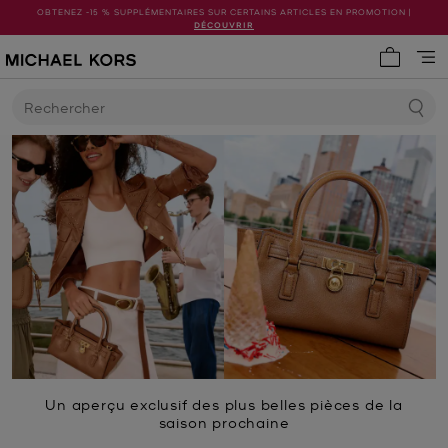
OBTENEZ -15 % SUPPLÉMENTAIRES SUR CERTAINS ARTICLES EN PROMOTION |
DÉCOUVRIR
Mon pani
Rechercher
Un aperçu exclusif des plus belles pièces de la
saison prochaine