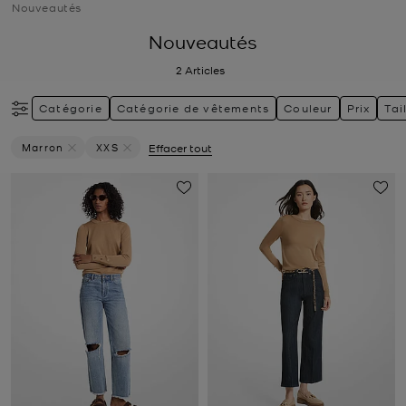
Nouveautés
Nouveautés
2
Articles
Catégorie
Catégorie de vêtements
Couleur
Prix
Tai
Marron
XXS
Effacer tout
Supprimer Le Filtre Actuellement Trié Par Couleur: Marron
Supprimer le filtre Actuellement trié par Taille: X