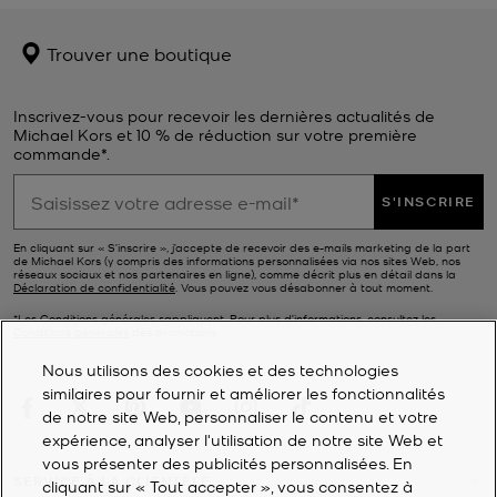
Trouver une boutique
Inscrivez-vous pour recevoir les dernières actualités de
Michael Kors et 10 % de réduction sur votre première
commande*.
S'INSCRIRE
En cliquant sur « S’inscrire », j’accepte de recevoir des e-mails marketing de la part
de Michael Kors (y compris des informations personnalisées via nos sites Web, nos
réseaux sociaux et nos partenaires en ligne), comme décrit plus en détail dans la
Déclaration de confidentialité
. Vous pouvez vous désabonner à tout moment.
*Les Conditions générales sappliquent. Pour plus d’informations, consultez les
Conditions générales
des promotions.
Nous utilisons des cookies et des technologies
similaires pour fournir et améliorer les fonctionnalités
de notre site Web, personnaliser le contenu et votre
expérience, analyser l'utilisation de notre site Web et
vous présenter des publicités personnalisées. En
SERVICE À LA CLIENTÈLE
cliquant sur « Tout accepter », vous consentez à