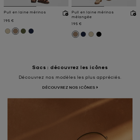
Pull en laine mérinos
Pull en laine mérinos
mélangée
Prix actuel
195 €
Prix actuel
195 €
Sacs : découvrez les icônes
Découvrez nos modèles les plus appréciés.
DÉCOUVREZ NOS ICÔNES