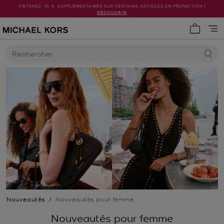
OBTENEZ -15 % SUPPLÉMENTAIRES SUR CERTAINS ARTICLES EN PROMOTION |
DÉCOUVRIR
Mon pani
Rechercher
Nouveautés
/
Nouveautés pour femme
Nouveautés pour femme