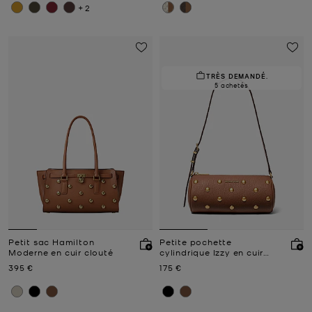
+2
TRÈS DEMANDÉ.
5 achetés
Petit sac Hamilton
Petite pochette
Moderne en cuir clouté
cylindrique Izzy en cuir
grainé clouté
Prix actuel
Prix actuel
395 €
175 €