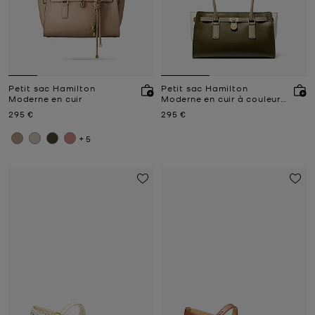
Petit sac Hamilton
Petit sac Hamilton
Moderne en cuir
Moderne en cuir à couleurs
contrastées
Prix actuel
Prix actuel
295 €
295 €
+5