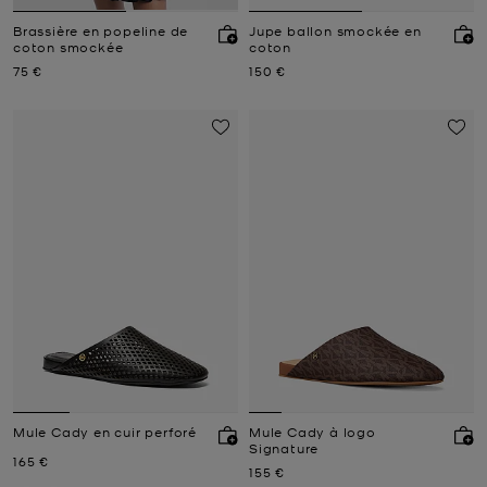
Brassière en popeline de
Jupe ballon smockée en
coton smockée
coton
Prix actuel
Prix actuel
75 €
150 €
Mule Cady en cuir perforé
Mule Cady à logo
Signature
Prix actuel
165 €
Prix actuel
155 €