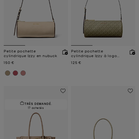
Petite pochette
Petite pochette
cylindrique Izzy en nubuck
cylindrique Izzy à logo
Signature
Prix actuel
Prix actuel
150 €
125 €
TRÈS DEMANDÉ.
17 achetés