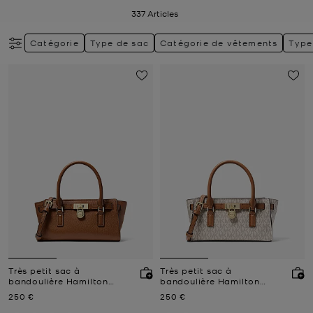
337
Articles
Catégorie
Type de sac
Catégorie de vêtements
Type
Très petit sac à
Très petit sac à
bandoulière Hamilton
bandoulière Hamilton
Moderne en cuir
Moderne avec logo
Prix actuel
Prix actuel
250 €
250 €
Signature