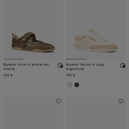
Basket Kyler à enfiler en
Basket Nolan à logo
maille
Signature
Prix actuel
Prix actuel
165 €
155 €