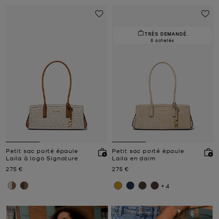
TRÈS DEMANDÉ.
8 achetés
Petit sac porté épaule
Petit sac porté épaule
Laila à logo Signature
Laila en daim
Prix actuel
Prix actuel
275 €
275 €
+4