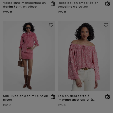
Veste surdimensionnée en
Robe ballon smockée en
denim teint en pièce
popeline de coton
Prix actuel
Prix actuel
295 €
195 €
Mini-jupe en denim teint en
Top en georgette à
pièce
imprimé abstrait et à
épaules dénudées
Prix actuel
Prix actuel
150 €
175 €