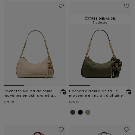
TRÈS DEMANDÉ.
5 achetés
Pochette Nolita de taille
Pochette Nolita de taille
moyenne en cuir grainé à
moyenne en nylon à chaîne
chaîne
Prix actuel
Prix actuel
275 €
195 €