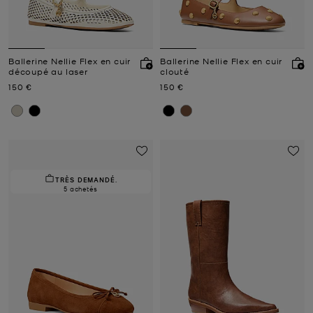
Ballerine Nellie Flex en cuir
Ballerine Nellie Flex en cuir
découpé au laser
clouté
Prix actuel
Prix actuel
150 €
150 €
TRÈS DEMANDÉ.
5 achetés