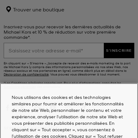
Trouver une boutique
Inscrivez-vous pour recevoir les dernières actualités de
Michael Kors et 10 % de réduction sur votre première
commande*.
S'INSCRIRE
En cliquant sur « S’inscrire », j’accepte de recevoir des e-mails marketing de la part
de Michael Kors (y compris des informations personnalisées via nos sites Web, nos
réseaux sociaux et nos partenaires en ligne), comme décrit plus en détail dans la
Déclaration de confidentialité
. Vous pouvez vous désabonner à tout moment.
*Les Conditions générales sappliquent. Pour plus d’informations, consultez les
Conditions générales
des promotions.
Nous utilisons des cookies et des technologies
similaires pour fournir et améliorer les fonctionnalités
de notre site Web, personnaliser le contenu et votre
expérience, analyser l'utilisation de notre site Web et
vous présenter des publicités personnalisées. En
SERVICE À LA CLIENTÈLE
cliquant sur « Tout accepter », vous consentez à
l’utilisation de ces cookies. Cliquez sur « Tout refuser