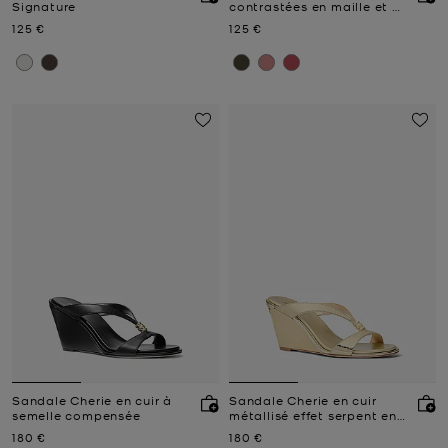
Signature
contrastées en maille et à
logo Signature
Prix actuel
Prix actuel
125 €
125 €
Sandale Cherie en cuir à
Sandale Cherie en cuir
semelle compensée
métallisé effet serpent en
relief à semelle compensée
Prix actuel
Prix actuel
180 €
180 €