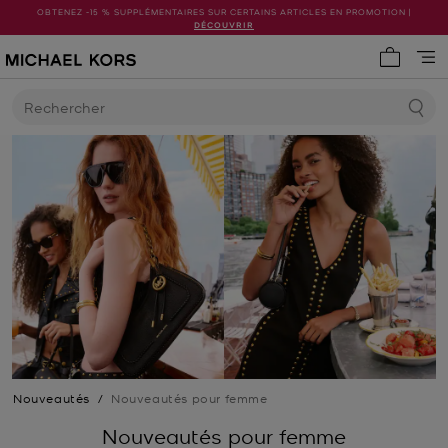
OBTENEZ -15 % SUPPLÉMENTAIRES SUR CERTAINS ARTICLES EN PROMOTION |
DÉCOUVRIR
Mon pani
Rechercher
Nouveautés
/
Nouveautés pour femme
Nouveautés pour femme