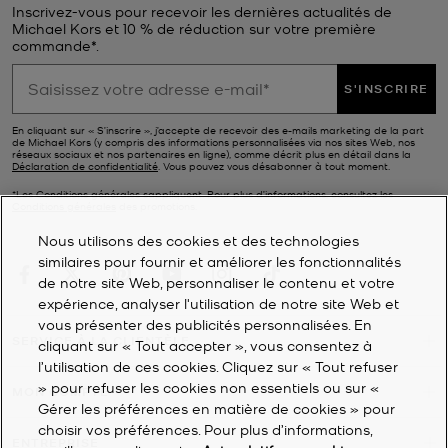
Inscrivez-vous pour recevoir les dernières actualités de
Michael Kors et 10 % de réduction sur votre première
commande*.
S'INSCRIRE
En cliquant sur « S’inscrire », j’accepte de recevoir des e-mails marketing de la part
de Michael Kors (y compris des informations personnalisées via nos sites Web, nos
réseaux sociaux et nos partenaires en ligne), comme décrit plus en détail dans la
Déclaration de confidentialité
. Vous pouvez vous désabonner à tout moment.
*Les Conditions générales sappliquent. Pour plus d’informations, consultez les
Conditions générales
des promotions.
Nous utilisons des cookies et des technologies
similaires pour fournir et améliorer les fonctionnalités
de notre site Web, personnaliser le contenu et votre
expérience, analyser l'utilisation de notre site Web et
vous présenter des publicités personnalisées. En
SERVICE À LA CLIENTÈLE
cliquant sur « Tout accepter », vous consentez à
l’utilisation de ces cookies. Cliquez sur « Tout refuser
» pour refuser les cookies non essentiels ou sur «
MON COMPTE
Gérer les préférences en matière de cookies » pour
choisir vos préférences. Pour plus d’informations,
ENTREPRISE