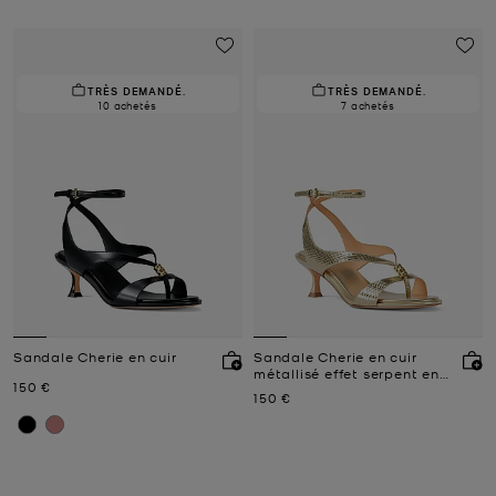
TRÈS DEMANDÉ.
TRÈS DEMANDÉ.
10 achetés
7 achetés
Sandale Cherie en cuir
Sandale Cherie en cuir
métallisé effet serpent en
Prix actuel
150 €
relief
Prix actuel
150 €