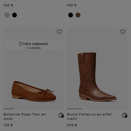
Prix actuel
Prix actuel
150 €
150 €
TRÈS DEMANDÉ.
6 achetés
Ballerine Piper Flex en
Botte Farren avec effet
daim
vieilli
Prix actuel
Prix actuel
135 €
295 €