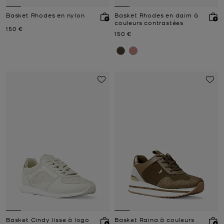
Basket Rhodes en nylon
Basket Rhodes en daim à
couleurs contrastées
Prix actuel
150 €
Prix actuel
150 €
Basket Cindy lisse à logo
Basket Raina à couleurs