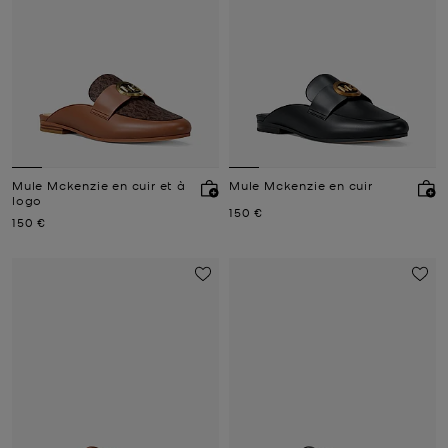
Mule Mckenzie en cuir et à
Mule Mckenzie en cuir
logo
Prix actuel
150 €
Prix actuel
150 €