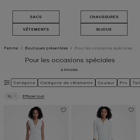
SACS
CHAUSSURES
VÊTEMENTS
BIJOUX
Femme
/
Boutiques présentées
/
Pour les occasions spéciales
Pour les occasions spéciales
4
Articles
Catégorie
Catégorie de vêtements
Couleur
Prix
Tai
XL
Effacer tout
Supprimer le filtre Actuellement trié par Taille: XL