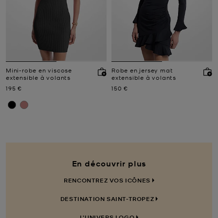
Mini-robe en viscose
Robe en jersey mat
extensible à volants
extensible à volants
Prix actuel
Prix actuel
195 €
150 €
En découvrir plus
RENCONTREZ VOS ICÔNES
DESTINATION SAINT-TROPEZ
L’UNIVERS LOGO