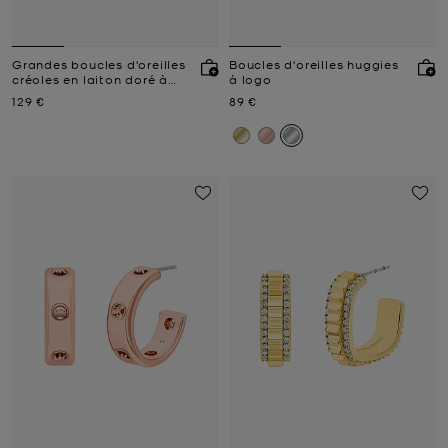
Grandes boucles d'oreilles
Boucles d'oreilles huggies
créoles en laiton doré à
à logo
pierres pavées
Prix actuel
Prix actuel
129 €
89 €