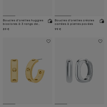
Boucles d'oreilles huggies
Boucles d'oreilles créoles
bicolores à 3 rangs de
carrées à pierres pavées
maillons
Prix actuel
Prix actuel
89 €
99 €