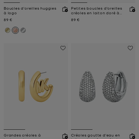
Boucles d'oreilles huggies
Petites boucles d'oreilles
à logo
créoles en laiton doré à
pierres pavées
Prix actuel
Prix actuel
89 €
89 €
Grandes créoles à
Créoles goutte d'eau en