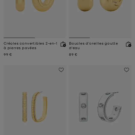
Créoles convertibles 2-en-1
Boucles d'oreilles goutte
à pierres pavées
d'eau
Prix actuel
Prix actuel
99 €
89 €