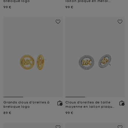
breloque logo
laiton plaqué en métal
précieux avec pierres
Prix actuel
Prix actuel
99 €
99 €
pavées
Grands clous d'oreilles à
Clous d'oreilles de taille
breloque logo
moyenne en laiton plaqué
en métal précieux à logo
Prix actuel
Prix actuel
89 €
99 €
pavé