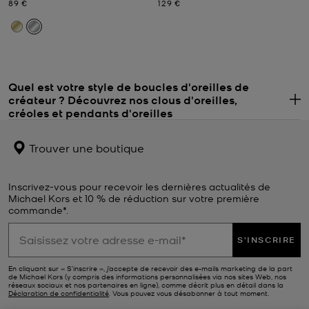
Prix actuel
Prix actuel
89 €
129 €
Quel est votre style de boucles d'oreilles de
créateur ? Découvrez nos clous d'oreilles,
.
créoles et pendants d'oreilles
Les boucles d'oreilles de créateur pour femme donneront du style à
votre tenue. Mais quel type de boucles d'oreilles vous convient le
Trouver une boutique
mieux : les clous d'oreilles ou les créoles ? Nous aimons les clous
d'oreilles, qui permettent de garder toute l'attention sur votre
tenue. Parfaits pour le quotidien, ils sont petits et discrets. Mais
Inscrivez-vous pour recevoir les dernières actualités de
cela ne veut pas dire qu'ils manquent de style. Avec leurs formes
Michael Kors et 10 % de réduction sur votre première
uniques, leurs cristaux scintillants et leurs couleurs vives, vous
commande*.
trouverez une paire qui viendra compléter votre look sans trop
attirer l'attention. Vous cherchez quelque chose de plus voyant ?
S'INSCRIRE
Nos créoles de créateur glamour feront leur effet. Nous proposons
une multitude de tons métalliques et de tailles différentes pour ce
En cliquant sur « S’inscrire », j’accepte de recevoir des e-mails marketing de la part
de Michael Kors (y compris des informations personnalisées via nos sites Web, nos
type de boucles d'oreilles classique. Optez pour une petite taille
réseaux sociaux et nos partenaires en ligne), comme décrit plus en détail dans la
lorsque vous voulez un look sobre, et pour des modèles plus
Déclaration de confidentialité
. Vous pouvez vous désabonner à tout moment.
grands lors d'occasions spéciales.