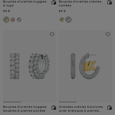
Boucles d'oreilles huggies
Boucles d'oreilles créoles
à logo
carrées
Prix actuel
Prix actuel
89 €
89 €
Boucles d'oreilles huggies
Grandes créoles bicolores
doubles à pierres pavées
avec breloque à pierres
pavées et logo