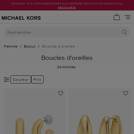
OBTENEZ -15 % SUPPLÉMENTAIRES SUR CERTAINS ARTICLES EN PROMOTION |
DÉCOUVRIR
Mon pani
Rechercher
Femme
/
Bijoux
/
Boucles d'oreilles
Boucles d'oreilles
24
Articles
Couleur
Prix