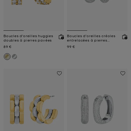
Boucles d'oreilles huggies
Boucles d'oreilles créoles
doubles à pierres pavées
entrelacées à pierres
pavées
Prix actuel
Prix actuel
89 €
99 €