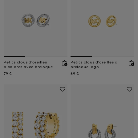
Petits clous d'oreilles
Petits clous d'oreilles à
bicolores avec breloque
breloque logo
logo à pierres pavées
Prix actuel
Prix actuel
79 €
69 €