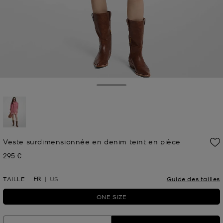
Toggle Drawer
sélectionné(s)
Veste surdimensionnée en denim teint en pièce
295 €
Prix actuel
FR
TAILLE
US
Guide des tailles
ONE SIZE