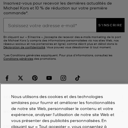
Inscrivez-vous pour recevoir les dernières actualités de
Michael Kors et 10 % de réduction sur votre première
commande*.
S'INSCRIRE
En cliquant sur « S’inscrire », j’accepte de recevoir des e-mails marketing de la part
de Michael Kors (y compris des informations personnalisées via nos sites Web, nos
réseaux sociaux et nos partenaires en ligne), comme décrit plus en détail dans la
Déclaration de confidentialité
. Vous pouvez vous désabonner à tout moment.
*Les Conditions générales sappliquent. Pour plus d’informations, consultez les
Conditions générales
des promotions.
Nous utilisons des cookies et des technologies
SERVICE À LA CLIENTÈLE
similaires pour fournir et améliorer les fonctionnalités
de notre site Web, personnaliser le contenu et votre
MON COMPTE
expérience, analyser l'utilisation de notre site Web et
vous présenter des publicités personnalisées. En
cliquant sur « Tout accepter », vous consentez à
ENTREPRISE