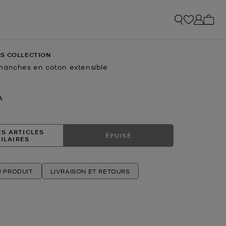
Mon p
S COLLECTION
manches en coton extensible
ctuel
A
ES ARTICLES
ÉPUISÉ
MILAIRES
U PRODUIT
LIVRAISON ET RETOURS