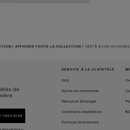
CTION
/
AFFICHER TOUTE LA COLLECTION
/
VESTE SANS MANCHES
SERVICE À LA CLIENTÈLE
M
FAQ
Cr
lités de
Suivre ma commande
Co
mière
Retours et échanges
Pa
Conditions d'expédition
K
S'INSCRIRE
Politique de paiement
e Michael Kors (y