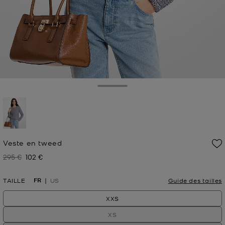
Toggle Drawer
sélectionné(s)
Veste en tweed
295 €
102 €
Prix initial
Prix actuel
FR
TAILLE
US
Guide des tailles
XXS
XS