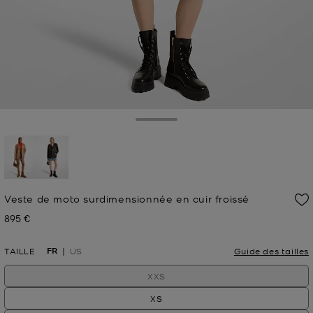
Toggle Drawer
sélectionné(s)
Veste de moto surdimensionnée en cuir froissé
895 €
Prix actuel
FR
TAILLE
US
Guide des tailles
XXS
XS