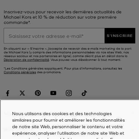
Inscrivez-vous pour recevoir les dernières actualités de
Michael Kors et 10 % de réduction sur votre première
commande*.
S'INSCRIRE
En cliquant sur « S’inscrire », j’accepte de recevoir des e-mails marketing de la part
de Michael Kors (y compris des informations personnalisées via nos sites Web, nos
réseaux sociaux et nos partenaires en ligne), comme décrit plus en détail dans la
Déclaration de confidentialité
. Vous pouvez vous désabonner à tout moment.
*Les Conditions générales sappliquent. Pour plus d’informations, consultez les
Conditions générales
des promotions.
Nous utilisons des cookies et des technologies
SERVICE À LA CLIENTÈLE
similaires pour fournir et améliorer les fonctionnalités
de notre site Web, personnaliser le contenu et votre
MON COMPTE
expérience, analyser l'utilisation de notre site Web et