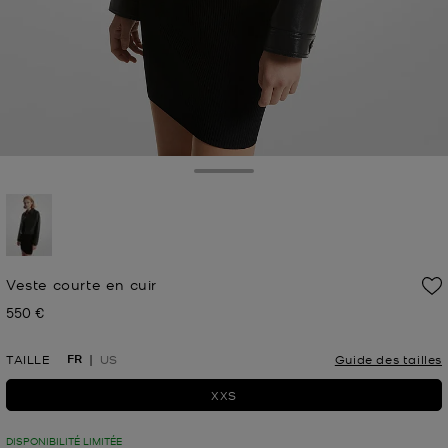
Toggle Drawer
sélectionné(s)
Veste courte en cuir
550 €
Prix actuel
FR
TAILLE
US
Guide des tailles
XXS
DISPONIBILITÉ LIMITÉE