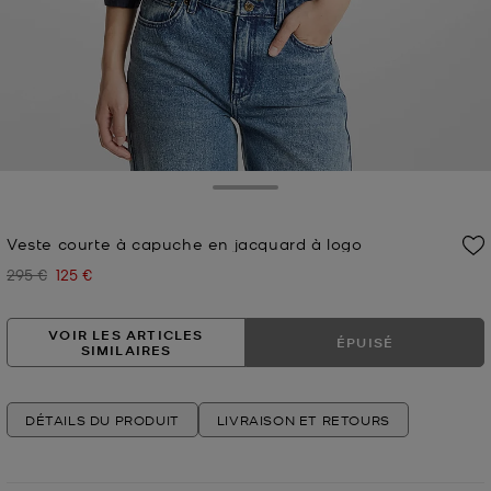
Toggle Drawer
Veste courte à capuche en jacquard à logo
295 €
125 €
Prix initial
Prix actuel
VOIR LES ARTICLES
ÉPUISÉ
SIMILAIRES
DÉTAILS DU PRODUIT
LIVRAISON ET RETOURS