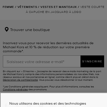
FEMME
/
VÊTEMENTS
/
VESTES ET MANTEAUX
/
VESTE COURTE
À CAPUCHE EN JACQUARD À LOGO
Trouver une boutique
Inscrivez-vous pour recevoir les dernières actualités de
Michael Kors et 10 % de réduction sur votre première
commande*.
S'INSCRIRE
En cliquant sur « S’inscrire », j’accepte de recevoir des e-mails marketing de la part
de Michael Kors (y compris des informations personnalisées via nos sites Web, nos
réseaux sociaux et nos partenaires en ligne), comme décrit plus en détail dans la
Déclaration de confidentialité
. Vous pouvez vous désabonner à tout moment.
*Les Conditions générales sappliquent. Pour plus d’informations, consultez les
Conditions générales
des promotions.
Nous utilisons des cookies et des technologies