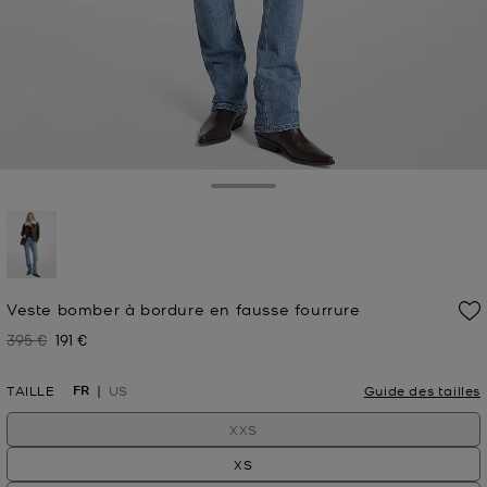
Toggle Drawer
sélectionné(s)
Veste bomber à bordure en fausse fourrure
395 €
191 €
Prix initial
Prix actuel
FR
TAILLE
US
Guide des tailles
XXS
XS