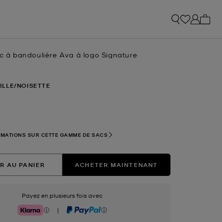
Mon p
ac à bandoulière Ava à logo Signature
tuel
ILLE/NOISETTE
nné(s)
RMATIONS SUR CETTE GAMME DE SACS
R AU PANIER
ACHETER MAINTENANT
Payez en plusieurs fois avec
|
Klarna
PayPal