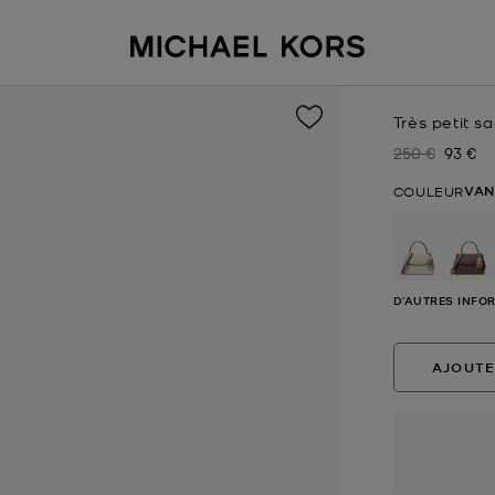
Très petit s
250 €
93 €
Prix initial
Prix ac
VAN
COULEUR
sélectio
D'AUTRES INFO
AJOUTE