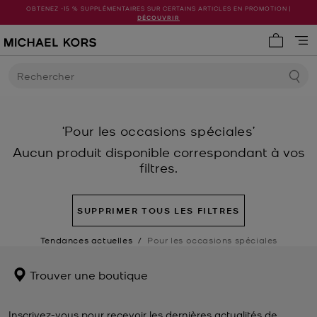
OBTENEZ -15 % SUPPLÉMENTAIRES SUR CERTAINS ARTICLES EN PROMOTION |
DÉCOUVRIR
Mon pani
Rechercher
‘Pour les occasions spéciales’
Aucun produit disponible correspondant à vos
filtres.
SUPPRIMER TOUS LES FILTRES
Tendances actuelles
/
Pour les occasions spéciales
Trouver une boutique
Inscrivez-vous pour recevoir les dernières actualités de