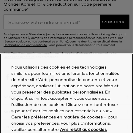
Michael Kors et 10 % de réduction sur votre première
commande*.
S'INSCRIRE
En cliquant sur « S’inscrire », j’accepte de recevoir des e-mails marketing de la part
de Michael Kors (y compris des informations personnalisées via nos sites Web, nos
réseaux sociaux et nos partenaires en ligne), comme décrit plus en détail dans la
Déclaration de confidentialité
. Vous pouvez vous désabonner à tout moment.
*Les Conditions générales sappliquent. Pour plus d’informations, consultez les
Conditions générales
des promotions.
Nous utilisons des cookies et des technologies
similaires pour fournir et améliorer les fonctionnalités
de notre site Web, personnaliser le contenu et votre
expérience, analyser l'utilisation de notre site Web et
vous présenter des publicités personnalisées. En
SERVICE À LA CLIENTÈLE
cliquant sur « Tout accepter », vous consentez à
l’utilisation de ces cookies. Cliquez sur « Tout refuser
» pour refuser les cookies non essentiels ou sur «
MON COMPTE
Gérer les préférences en matière de cookies » pour
choisir vos préférences. Pour plus d’informations,
ENTREPRISE
veuillez consulter notre
Avis relatif aux cookies
.