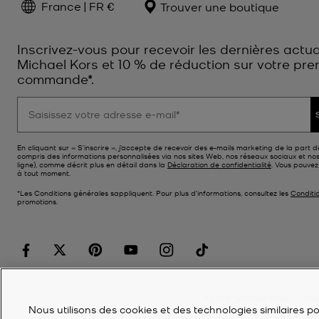
France | FR €
Trouver une boutique
Inscrivez-vous pour recevoir les dernières actua
Michael Kors et 10 % de réduction sur votre pre
commande*.
En cliquant sur « S’inscrire », j’accepte de recevoir des e-mails marketing de la part d
compris des informations personnalisées via nos sites Web, nos réseaux sociaux et no
ligne), comme décrit plus en détail dans la
Déclaration de confidentialité
. Vous pouve
à tout moment.
*Les Conditions générales sappliquent. Pour plus d’informations, consultez les
Conditi
promotions.
©
2026
Michael Kors
Déc
Nous utilisons des cookies et des technologies similaires pou