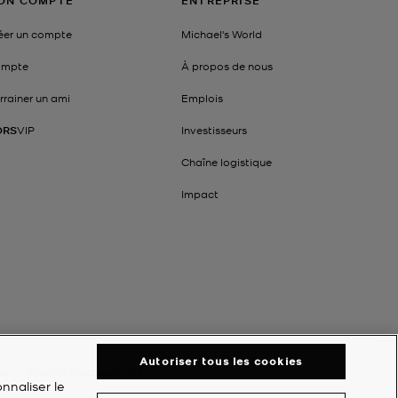
ON COMPTE
ENTREPRISE
éer un compte
Michael's World
mpte
À propos de nous
rrainer un ami
Emplois
ORS
VIP
Investisseurs
Chaîne logistique
Impact
Autoriser tous les cookies
es
Énoncé d'accessibilité
nnaliser le