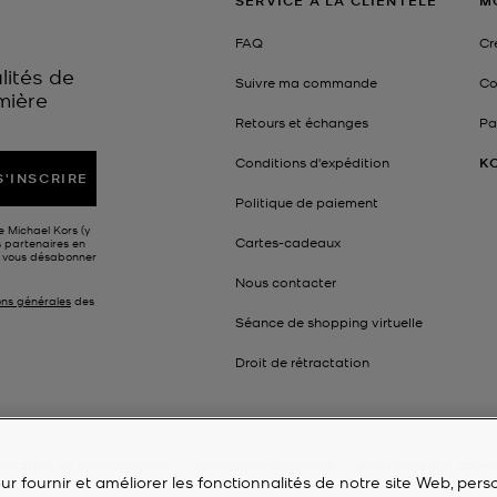
SERVICE À LA CLIENTÈLE
M
FAQ
Cr
lités de
Suivre ma commande
Co
mière
Retours et échanges
Pa
Conditions d'expédition
K
S'INSCRIRE
Politique de paiement
e Michael Kors (y
Cartes-cadeaux
s partenaires en
z vous désabonner
Nous contacter
ons générales
des
Séance de shopping virtuelle
Droit de rétractation
laration de confidentialité
Conditions générales
Avis relatif aux cooki
r fournir et améliorer les fonctionnalités de notre site Web, perso