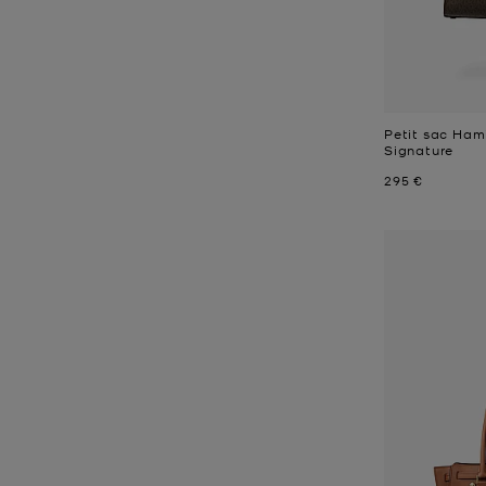
Petit sac Ham
Signature
Prix actuel
295 €