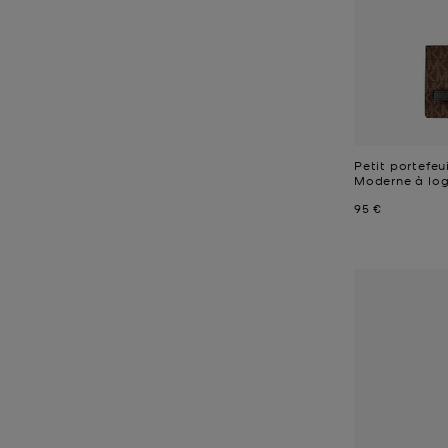
Petit portefeu
Moderne à log
Prix actuel
95 €