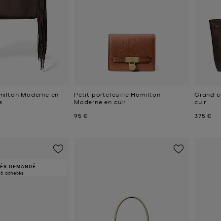
milton Moderne en
Petit portefeuille Hamilton
Grand c
s
Moderne en cuir
cuir
Prix actuel
Prix act
95 €
375 €
RÈS DEMANDÉ.
16 achetés