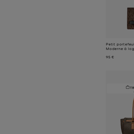
Petit portefeu
Moderne à log
Prix actuel
95 €
T