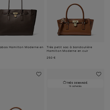
abas Hamilton Moderne en
Très petit sac à bandoulière
Hamilton Moderne en cuir
uel
Prix actuel
250 €
TRÈS DEMANDÉ.
16 achetés