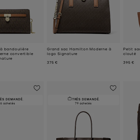
 à bandoulière
Grand sac Hamilton Moderne à
Petit s
rne convertible
logo Signature
clouté
nature
Prix actuel
Prix act
375 €
395 €
RÈS DEMANDÉ.
TRÈS DEMANDÉ.
16 achetés
79 achetés