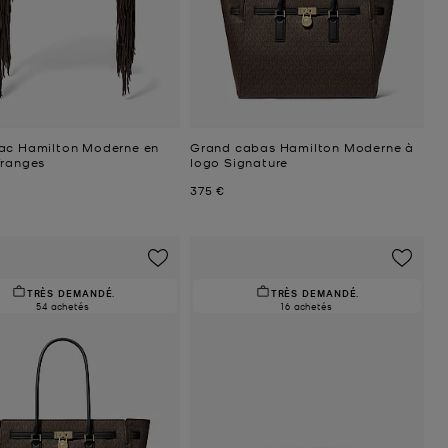
ac Hamilton Moderne en
Grand cabas Hamilton Moderne à
franges
logo Signature
uel
Prix actuel
375 €
TRÈS DEMANDÉ.
TRÈS DEMANDÉ.
54 achetés
16 achetés