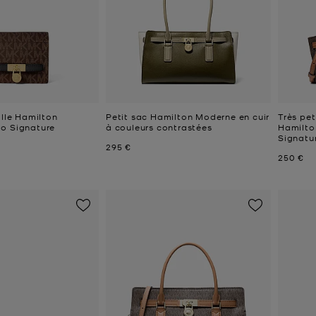
ille Hamilton
Petit sac Hamilton Moderne en cuir
Très pet
o Signature
à couleurs contrastées
Hamilto
Signatu
Prix actuel
295 €
Prix act
250 €