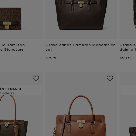
ille Hamilton
Grand cabas Hamilton Moderne en
Grand s
o Signature
cuir
daim à 
Prix actuel
Prix act
375 €
450 €
RÈS DEMANDÉ.
6 achetés