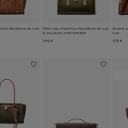
ilton Moderne en cuir
Petit sac Hamilton Moderne en cuir
Grand s
à couleurs contrastées
cuir
Prix actuel
Prix act
295 €
375 €