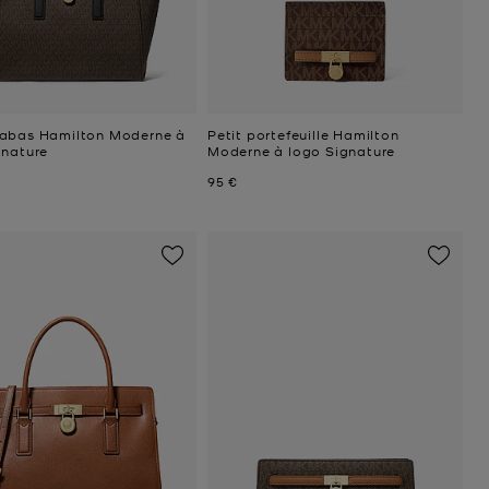
abas Hamilton Moderne à
Petit portefeuille Hamilton
gnature
Moderne à logo Signature
uel
Prix actuel
95 €