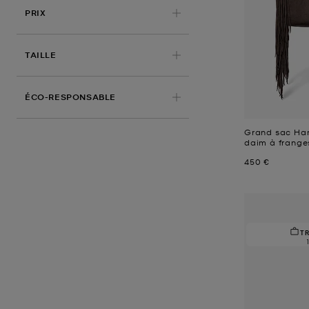
PRIX
TAILLE
ÉCO-RESPONSABLE
Grand sac Ha
daim à frange
Prix actuel
450 €
T