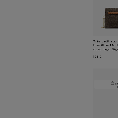
Très petit sac
Hamilton Mode
avec logo Sig
Prix actuel
195 €
T