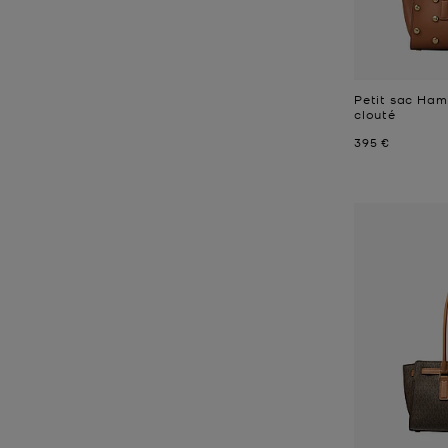
Petit sac Ham
clouté
Prix actuel
395 €