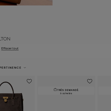
LTON
er le filtre Actuellement trié par Couleur: Marron
Effacer tout
PERTINENCE
TRÈS DEMANDÉ.
6 achetés