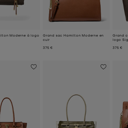
ilton Moderne à logo
Grand sac Hamilton Moderne en
Grand c
cuir
logo Si
Prix actuel
Prix act
375 €
375 €