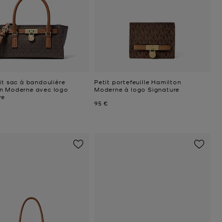
it sac à bandoulière
Petit portefeuille Hamilton
n Moderne avec logo
Moderne à logo Signature
re
Prix actuel
95 €
uel