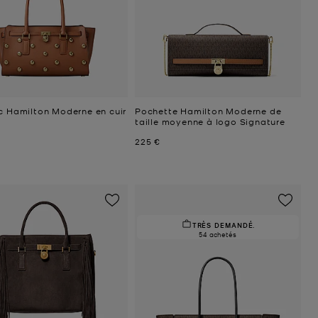
ac Hamilton Moderne en cuir
Pochette Hamilton Moderne de
taille moyenne à logo Signature
uel
Prix actuel
225 €
TRÈS DEMANDÉ.
54 achetés