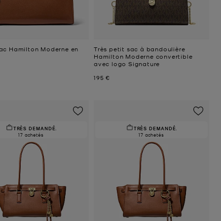
ac Hamilton Moderne en
Très petit sac à bandoulière
Hamilton Moderne convertible
avec logo Signature
uel
Prix actuel
195 €
TRÈS DEMANDÉ.
TRÈS DEMANDÉ.
17 achetés
17 achetés