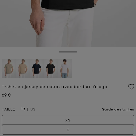
Toggle Drawer
sélectionné(s)
T-shirt en jersey de coton avec bordure à logo
69 €
Prix actuel
FR
TAILLE
US
Guide des tailles
XS
S