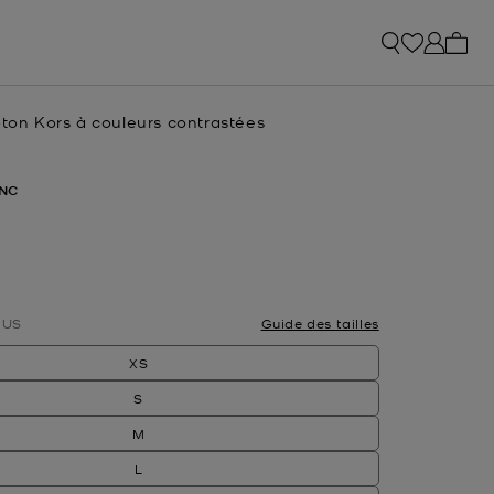
Mon p
oton Kors à couleurs contrastées
uel
NC
nné(s)
US
Guide des tailles
XS
S
M
L