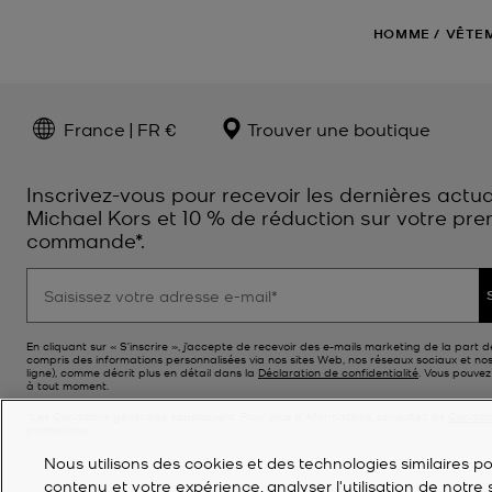
HOMME
/
VÊTE
France | FR €
Trouver une boutique
Inscrivez-vous pour recevoir les dernières actua
Michael Kors et 10 % de réduction sur votre pre
commande*.
En cliquant sur « S’inscrire », j’accepte de recevoir des e-mails marketing de la part d
compris des informations personnalisées via nos sites Web, nos réseaux sociaux et no
ligne), comme décrit plus en détail dans la
Déclaration de confidentialité
. Vous pouve
à tout moment.
*Les Conditions générales sappliquent. Pour plus d’informations, consultez les
Conditi
promotions.
Nous utilisons des cookies et des technologies similaires pou
contenu et votre expérience, analyser l'utilisation de notre