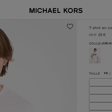
T-shirt en c
69 €
25 €
Prix initial
Prix act
BLA
COULEUR
sélectio
FR
TAILLE