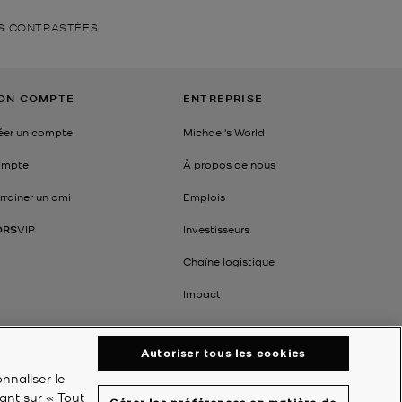
RS CONTRASTÉES
ON COMPTE
ENTREPRISE
éer un compte
Michael's World
mpte
À propos de nous
rrainer un ami
Emplois
ORS
VIP
Investisseurs
Chaîne logistique
Impact
Autoriser tous les cookies
nnaliser le
ant sur « Tout