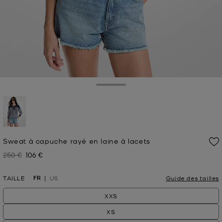
Toggle Drawer
sélectionné(s)
Sweat à capuche rayé en laine à lacets
250 €
106 €
Prix initial
Prix actuel
FR
TAILLE
US
Guide des tailles
XXS
XS