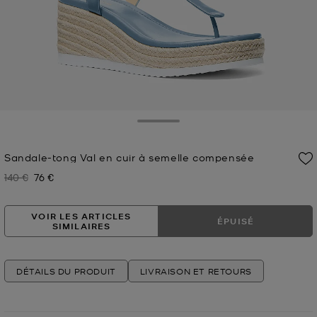
Toggle Drawer
Sandale-tong Val en cuir à semelle compensée
140 €
76 €
Prix initial
Prix actuel
VOIR LES ARTICLES
ÉPUISÉ
SIMILAIRES
DÉTAILS DU PRODUIT
LIVRAISON ET RETOURS