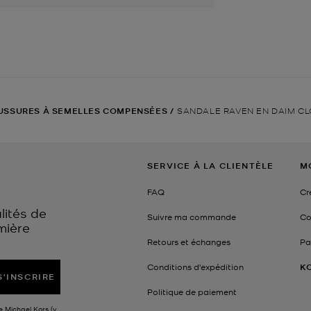
USSURES À SEMELLES COMPENSÉES
/
SANDALE RAVEN EN DAIM C
SERVICE À LA CLIENTÈLE
M
FAQ
Cr
lités de
Suivre ma commande
Co
mière
Retours et échanges
Pa
Conditions d'expédition
K
S'INSCRIRE
Politique de paiement
e Michael Kors (y