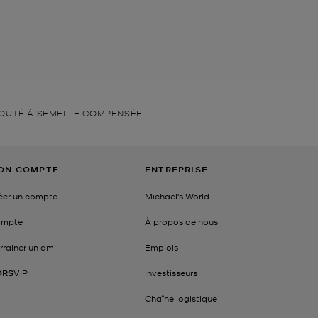
LOUTÉ À SEMELLE COMPENSÉE
ON COMPTE
ENTREPRISE
éer un compte
Michael's World
mpte
À propos de nous
rrainer un ami
Emplois
ORS
VIP
Investisseurs
Chaîne logistique