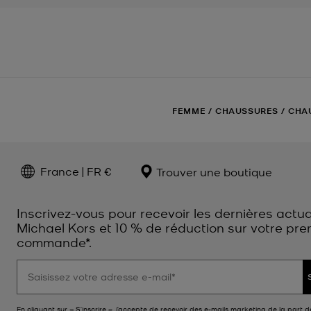
FEMME
/
CHAUSSURES
/
CHA
France | FR €
Trouver une boutique
Inscrivez-vous pour recevoir les dernières actua
Michael Kors et 10 % de réduction sur votre pre
commande*.
En cliquant sur « S’inscrire », j’accepte de recevoir des e-mails marketing de la part d