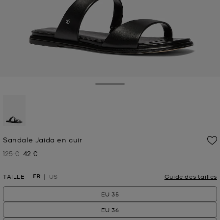
Toggle Drawer
sélectionné(s)
Sandale Jaida en cuir
125 €
42 €
Prix initial
Prix actuel
FR
TAILLE
US
Guide des tailles
EU 35
EU 36