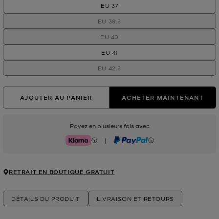
EU 37
EU 38.5
EU 40
EU 41
EU 42.5
AJOUTER AU PANIER
ACHETER MAINTENANT
Payez en plusieurs fois avec
|
Klarna
PayPal
RETRAIT EN BOUTIQUE GRATUIT
DÉTAILS DU PRODUIT
LIVRAISON ET RETOURS