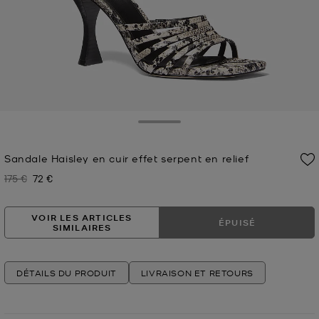
Toggle Drawer
Sandale Haisley en cuir effet serpent en relief
175 €
72 €
Prix initial
Prix actuel
VOIR LES ARTICLES
ÉPUISÉ
SIMILAIRES
DÉTAILS DU PRODUIT
LIVRAISON ET RETOURS