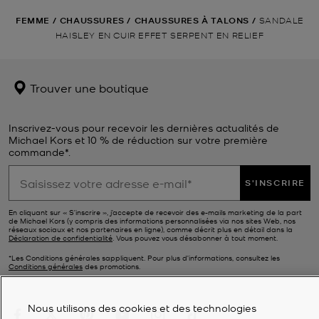
FEMME
/
CHAUSSURES
/
CHAUSSURES À TALONS
/
SANDALE
HAISLEY EN CUIR EFFET SERPENT EN RELIEF
Trouver une boutique
Inscrivez-vous pour recevoir les dernières actualités de
Michael Kors et 10 % de réduction sur votre première
commande*.
S'INSCRIRE
En cliquant sur « S’inscrire », j’accepte de recevoir des e-mails marketing de la part
de Michael Kors (y compris des informations personnalisées via nos sites Web, nos
réseaux sociaux et nos partenaires en ligne), comme décrit plus en détail dans la
Déclaration de confidentialité
. Vous pouvez vous désabonner à tout moment.
*Les Conditions générales sappliquent. Pour plus d’informations, consultez les
Conditions générales
des promotions.
Nous utilisons des cookies et des technologies