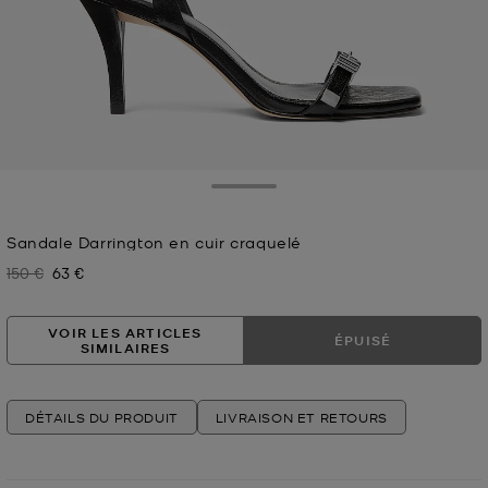
Toggle Drawer
Sandale Darrington en cuir craquelé
150 €
63 €
Prix initial
Prix actuel
VOIR LES ARTICLES
ÉPUISÉ
SIMILAIRES
DÉTAILS DU PRODUIT
LIVRAISON ET RETOURS