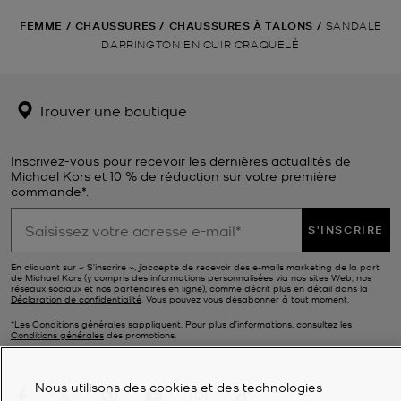
FEMME
/
CHAUSSURES
/
CHAUSSURES À TALONS
/
SANDALE
DARRINGTON EN CUIR CRAQUELÉ
Trouver une boutique
Inscrivez-vous pour recevoir les dernières actualités de
Michael Kors et 10 % de réduction sur votre première
commande*.
S'INSCRIRE
En cliquant sur « S’inscrire », j’accepte de recevoir des e-mails marketing de la part
de Michael Kors (y compris des informations personnalisées via nos sites Web, nos
réseaux sociaux et nos partenaires en ligne), comme décrit plus en détail dans la
Déclaration de confidentialité
. Vous pouvez vous désabonner à tout moment.
*Les Conditions générales sappliquent. Pour plus d’informations, consultez les
Conditions générales
des promotions.
Nous utilisons des cookies et des technologies