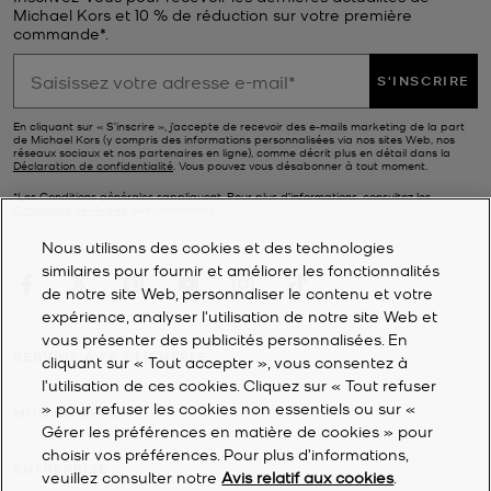
Michael Kors et 10 % de réduction sur votre première
commande*.
S'INSCRIRE
En cliquant sur « S’inscrire », j’accepte de recevoir des e-mails marketing de la part
de Michael Kors (y compris des informations personnalisées via nos sites Web, nos
réseaux sociaux et nos partenaires en ligne), comme décrit plus en détail dans la
Déclaration de confidentialité
. Vous pouvez vous désabonner à tout moment.
*Les Conditions générales sappliquent. Pour plus d’informations, consultez les
Conditions générales
des promotions.
Nous utilisons des cookies et des technologies
similaires pour fournir et améliorer les fonctionnalités
de notre site Web, personnaliser le contenu et votre
expérience, analyser l'utilisation de notre site Web et
vous présenter des publicités personnalisées. En
SERVICE À LA CLIENTÈLE
cliquant sur « Tout accepter », vous consentez à
l’utilisation de ces cookies. Cliquez sur « Tout refuser
» pour refuser les cookies non essentiels ou sur «
MON COMPTE
Gérer les préférences en matière de cookies » pour
choisir vos préférences. Pour plus d’informations,
ENTREPRISE
veuillez consulter notre
Avis relatif aux cookies
.