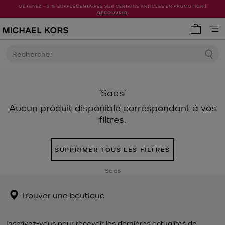
OBTENEZ -15 % SUPPLÉMENTAIRES SUR CERTAINS ARTICLES EN PROMOTION |
DÉCOUVRIR
Mon pani
Rechercher
‘Sacs’
Aucun produit disponible correspondant à vos
filtres.
SUPPRIMER TOUS LES FILTRES
Sacs
Trouver une boutique
Inscrivez-vous pour recevoir les dernières actualités de