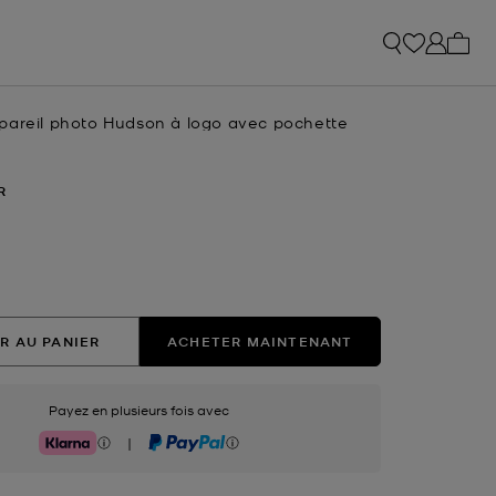
Mon p
pareil photo Hudson à logo avec pochette
R
nné(s)
R AU PANIER
ACHETER MAINTENANT
Payez en plusieurs fois avec
|
Klarna
PayPal