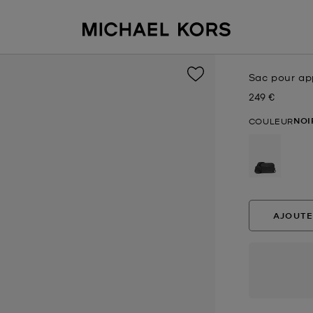
Sac pour ap
249 €
Prix actuel
NOI
COULEUR
sélectio
AJOUTE