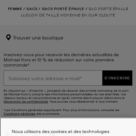
FEMME
/
SACS
/
SACS PORTÉ ÉPAULE
/
SAC PORTÉ ÉPAULE
LUDLOW DE TAILLE MOYENNE EN CUIR CLOUTÉ
Trouver une boutique
Inscrivez-vous pour recevoir les dernières actualités de
Michael Kors et 10 % de réduction sur votre première
commande*.
S'INSCRIRE
En cliquant sur « S’inscrire », j’accepte de recevoir des e-mails marketing de la part
de Michael Kors (y compris des informations personnalisées via nos sites Web, nos
réseaux sociaux et nos partenaires en ligne), comme décrit plus en détail dans la
Déclaration de confidentialité
. Vous pouvez vous désabonner à tout moment.
*Les Conditions générales sappliquent. Pour plus d’informations, consultez les
Conditions générales
des promotions.
Nous utilisons des cookies et des technologies