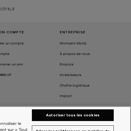
 CÔTELÉ
ON COMPTE
ENTREPRISE
éer un compte
Michael's World
mpte
À propos de nous
rrainer un ami
Emplois
ORS
VIP
Investisseurs
Chaîne logistique
Impact
Autoriser tous les cookies
nnaliser le
ant sur « Tout