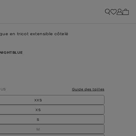
Mon p
ue en tricot extensible côtelé
tuel
NIGHTBLUE
nné(s)
US
Guide des tailles
XXS
XS
S
M