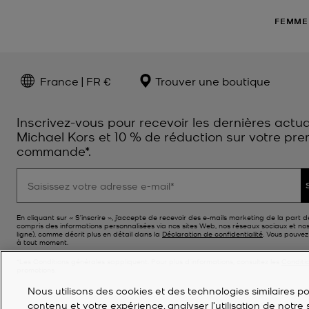
FEMME
France | FR €
Trouver une boutique
Inscrivez-vous pour recevoir les dernières actua
Michael Kors et 10 % de réduction sur votre pre
commande*.
En cliquant sur « S’inscrire », j’accepte de recevoir des e-mails marketing de la part d
compris des informations personnalisées via nos sites Web, nos réseaux sociaux et no
ligne), comme décrit plus en détail dans la
Déclaration de confidentialité
. Vous pouve
à tout moment.
*Les Conditions générales sappliquent. Pour plus d’informations, consultez les
Conditi
promotions.
Nous utilisons des cookies et des technologies similaires pou
contenu et votre expérience, analyser l'utilisation de notre