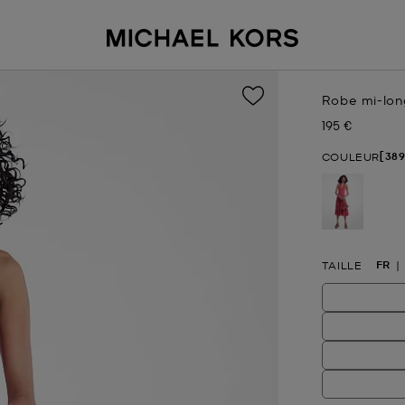
Robe mi-lon
195 €
Prix actuel
[389
COULEUR
sélectio
FR
TAILLE