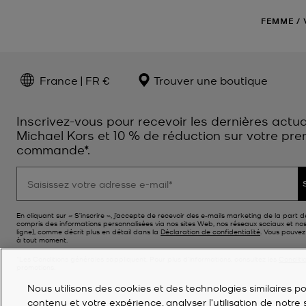
FEMME
/
France | FR €
Trouver une boutique
Inscrivez-vous pour recevoir les dernières actua
Michael Kors et 10 % de réduction sur votre pre
commande*.
En cliquant sur « S’inscrire », j’accepte de recevoir des e-mails marketing de la part d
compris des informations personnalisées via nos sites Web, nos réseaux sociaux et no
ligne), comme décrit plus en détail dans la
Déclaration de confidentialité
. Vous pouve
à tout moment.
*Les Conditions générales sappliquent. Pour plus d’informations, consultez les
Conditi
promotions.
Nous utilisons des cookies et des technologies similaires pou
contenu et votre expérience, analyser l'utilisation de notre