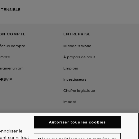
XTENSIBLE
ON COMPTE
ENTREPRISE
éer un compte
Michael's World
mpte
À propos de nous
rrainer un ami
Emplois
ORS
VIP
Investisseurs
Chaîne logistique
Impact
Autoriser tous les cookies
nnaliser le
ant sur « Tout