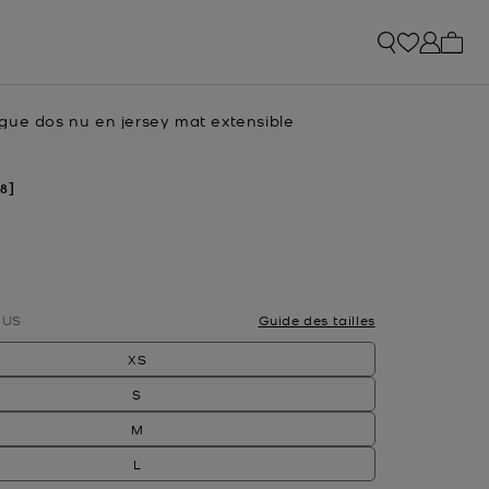
Mon p
gue dos nu en jersey mat extensible
8]
nné(s)
US
Guide des tailles
XS
S
M
L