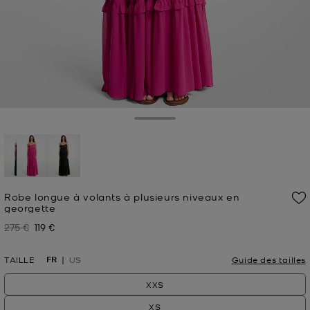
Toggle Drawer
sélectionné(s)
Robe longue à volants à plusieurs niveaux en
georgette
275 €
119 €
Prix initial
Prix actuel
FR
TAILLE
US
Guide des tailles
XXS
XS