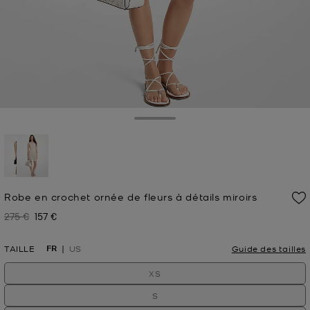
Toggle Drawer
sélectionné(s)
Robe en crochet ornée de fleurs à détails miroirs
275 €
157 €
Prix initial
Prix actuel
FR
TAILLE
US
Guide des tailles
XS
S