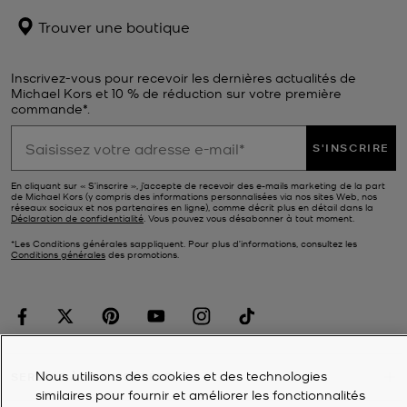
Trouver une boutique
Inscrivez-vous pour recevoir les dernières actualités de
Michael Kors et 10 % de réduction sur votre première
commande*.
S'INSCRIRE
En cliquant sur « S’inscrire », j’accepte de recevoir des e-mails marketing de la part
de Michael Kors (y compris des informations personnalisées via nos sites Web, nos
réseaux sociaux et nos partenaires en ligne), comme décrit plus en détail dans la
Déclaration de confidentialité
. Vous pouvez vous désabonner à tout moment.
*Les Conditions générales sappliquent. Pour plus d’informations, consultez les
Conditions générales
des promotions.
Nous utilisons des cookies et des technologies
SERVICE À LA CLIENTÈLE
similaires pour fournir et améliorer les fonctionnalités