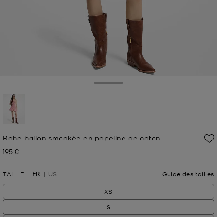
Toggle Drawer
sélectionné(s)
Robe ballon smockée en popeline de coton
195 €
Prix actuel
FR
TAILLE
US
Guide des tailles
XS
S