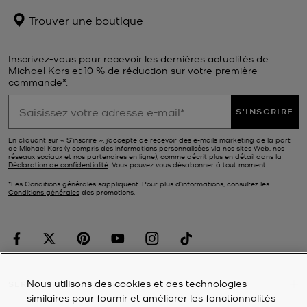
Trouver une boutique
Inscrivez-vous pour recevoir les dernières actualités de
Michael Kors et 10 % de réduction sur votre première
commande*.
S'INSCRIRE
En cliquant sur « S’inscrire », j’accepte de recevoir des e-mails marketing de la part
de Michael Kors (y compris des informations personnalisées via nos sites Web, nos
réseaux sociaux et nos partenaires en ligne), comme décrit plus en détail dans la
Déclaration de confidentialité
. Vous pouvez vous désabonner à tout moment.
*Les Conditions générales sappliquent. Pour plus d’informations, consultez les
Conditions générales
des promotions.
Nous utilisons des cookies et des technologies
SERVICE À LA CLIENTÈLE
similaires pour fournir et améliorer les fonctionnalités