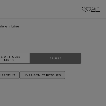
Mon p
ulé en laine
tuel
ES ARTICLES
ÉPUISÉ
MILAIRES
U PRODUIT
LIVRAISON ET RETOURS