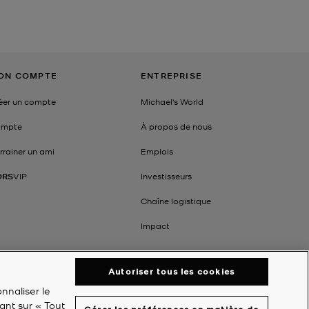
ON COMPTE
ENTREPRISE
éer un compte
Michael's World
mpte
À propos de nous
rrainer un ami
Emplois
ORS
VIP
Investisseurs
Chaîne logistique
Impact
Autoriser tous les cookies
nnaliser le
ant sur « Tout