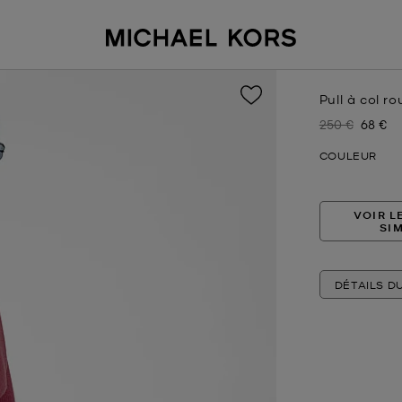
Pull à col ro
250 €
68 €
Prix initial
Prix ac
COULEUR
VOIR L
SI
DÉTAILS D