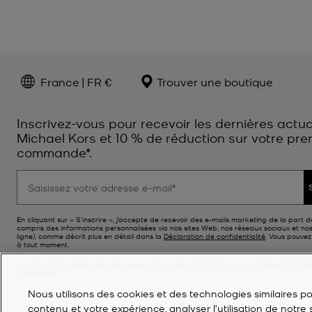
France | FR €
Trouver une boutique
Inscrivez-vous pour recevoir les dernières actua
Michael Kors et 10 % de réduction sur votre pre
commande*.
En cliquant sur « S’inscrire », j’accepte de recevoir des e-mails marketing de la part d
compris des informations personnalisées via nos sites Web, nos réseaux sociaux et no
ligne), comme décrit plus en détail dans la
Déclaration de confidentialité
. Vous pouve
à tout moment.
*Les Conditions générales sappliquent. Pour plus d’informations, consultez les
Conditi
promotions.
Nous utilisons des cookies et des technologies similaires pou
contenu et votre expérience, analyser l'utilisation de notre