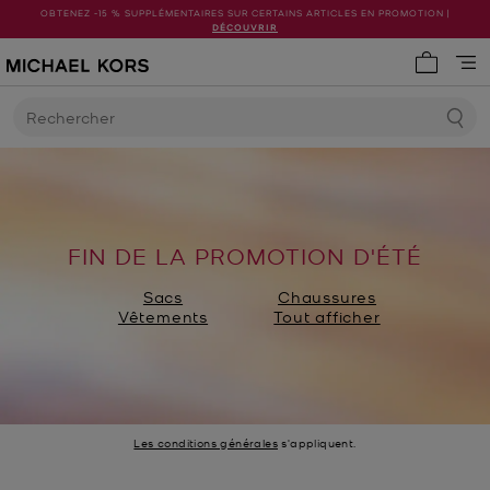
OBTENEZ -15 % SUPPLÉMENTAIRES SUR CERTAINS ARTICLES EN PROMOTION |
DÉCOUVRIR
Mon pani
Rechercher
FIN DE LA PROMOTION D'ÉTÉ
Sacs
Chaussures
Vêtements
Tout afficher
Les conditions générales
s'appliquent.