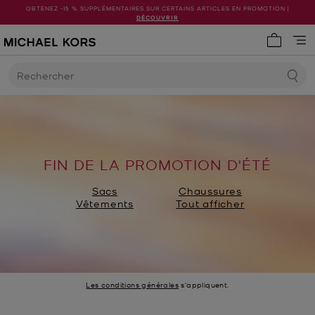
OBTENEZ -15 % SUPPLÉMENTAIRES SUR CERTAINS ARTICLES EN PROMOTION |
DÉCOUVRIR
Mon pani
Rechercher
FIN DE LA PROMOTION D'ÉTÉ
Sacs
Chaussures
Vêtements
Tout afficher
Les conditions générales
s'appliquent.