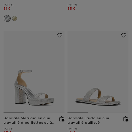
sequins
Prix initial
Prix initial
150 €
195 €
Prix actuel
Prix actuel
51 €
85 €
Sandale Merriam en cuir
Sandale Jaida en cuir
travaillé à paillettes et à
travaillé pailleté
semelle compensée
Prix initial
Prix initial
150 €
125 €