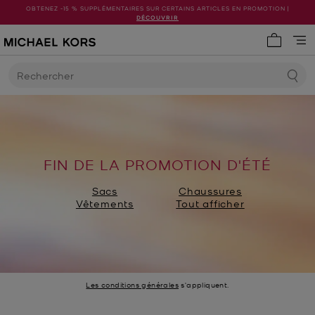
OBTENEZ -15 % SUPPLÉMENTAIRES SUR CERTAINS ARTICLES EN PROMOTION |
DÉCOUVRIR
Mon pani
Rechercher
FIN DE LA PROMOTION D'ÉTÉ
Sacs
Chaussures
Vêtements
Tout afficher
Les conditions générales
s'appliquent.