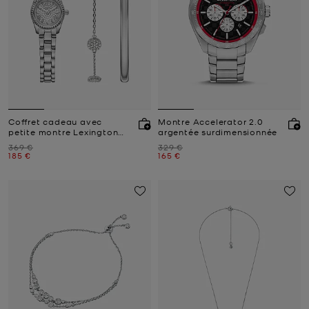
Coffret cadeau avec
Montre Accelerator 2.0
petite montre Lexington
argentée surdimensionnée
argentée à pierres pavées
Prix initial
Prix initial
369 €
329 €
et bijoux
Prix actuel
Prix actuel
185 €
165 €