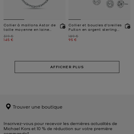
Collier à maillons Astor de
Collier et boucles d'oreilles
taille moyenne en laine
Fulton en argent sterling
plaqué en métal précieux à
plaqué en métal précieux
Prix initial
Prix initial
319 €
189 €
pierres pavées
avec pierres pavées et
Prix actuel
Prix actuel
145 €
95 €
breloque à logo
AFFICHER PLUS
Trouver une boutique
Inscrivez-vous pour recevoir les dernières actualités de
Michael Kors et 10 % de réduction sur votre première
commande*.