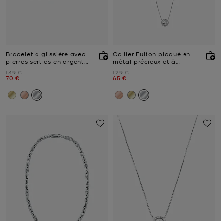
Bracelet à glissière avec
Collier Fulton plaqué en
pierres serties en argent
métal précieux et à
sterling plaqué en métal
breloque logo avec pierres
Prix initial
Prix initial
149 €
129 €
précieux
pavées
Prix actuel
Prix actuel
70 €
65 €