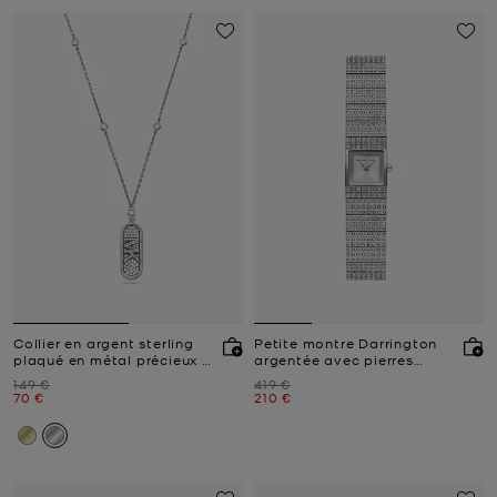
Collier en argent sterling
Petite montre Darrington
plaqué en métal précieux à
argentée avec pierres
pierres pavées et logo
pavées
Prix initial
Prix initial
149 €
419 €
Empire
Prix actuel
Prix actuel
70 €
210 €