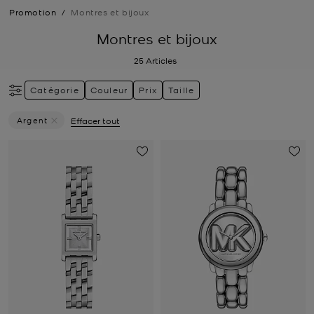
Promotion
/
Montres et bijoux
Montres et bijoux
25
Articles
Catégorie
Couleur
Prix
Taille
Argent
Effacer tout
Supprimer Le Filtre Actuellement Trié Par Couleur: Argent