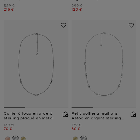
Prix initial
Prix initial
529 €
299 €
Prix actuel
Prix actuel
215 €
120 €
Collier à logo en argent
Petit collier à maillons
sterling plaqué en métal
Astor, en argent sterling
précieux
plaqué en métal précieux
Prix initial
Prix initial
149 €
179 €
Prix actuel
Prix actuel
70 €
80 €