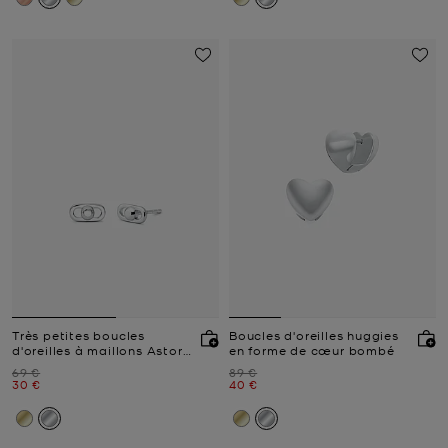
Très petites boucles
Boucles d'oreilles huggies
d'oreilles à maillons Astor,
en forme de cœur bombé
en argent sterling plaqué
Prix initial
Prix initial
69 €
89 €
en métal précieux
Prix actuel
Prix actuel
30 €
40 €