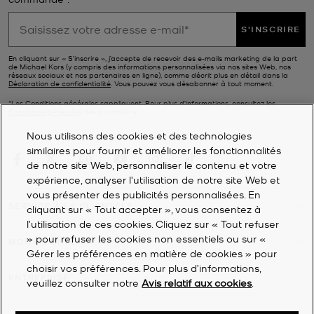
S'INSCRIRE
En cliquant sur « S’inscrire », j’accepte de recevoir des e-mails marketing de la part
de Michael Kors (y compris des informations personnalisées via nos sites Web, nos
réseaux sociaux et nos partenaires en ligne), comme décrit plus en détail dans la
Déclaration de confidentialité
. Vous pouvez vous désabonner à tout moment.
*Les Conditions générales sappliquent. Pour plus d’informations, consultez les
Conditions générales
des promotions.
Nous utilisons des cookies et des technologies
similaires pour fournir et améliorer les fonctionnalités
de notre site Web, personnaliser le contenu et votre
expérience, analyser l'utilisation de notre site Web et
vous présenter des publicités personnalisées. En
SERVICE À LA CLIENTÈLE
cliquant sur « Tout accepter », vous consentez à
l’utilisation de ces cookies. Cliquez sur « Tout refuser
» pour refuser les cookies non essentiels ou sur «
MON COMPTE
Gérer les préférences en matière de cookies » pour
choisir vos préférences. Pour plus d’informations,
ENTREPRISE
veuillez consulter notre
Avis relatif aux cookies
.