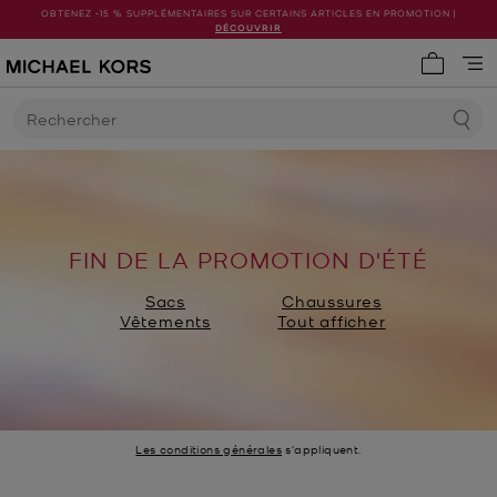
OBTENEZ -15 % SUPPLÉMENTAIRES SUR CERTAINS ARTICLES EN PROMOTION |
DÉCOUVRIR
Mon pani
Rechercher
FIN DE LA PROMOTION D'ÉTÉ
Sacs
Chaussures
Vêtements
Tout afficher
Les conditions générales
s'appliquent.