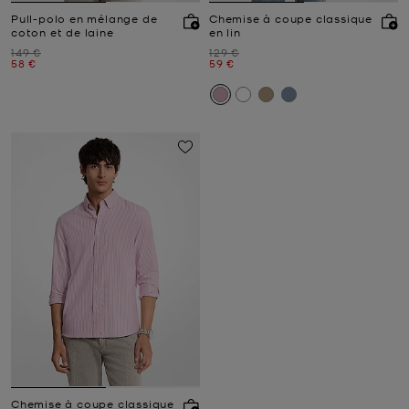
Pull-polo en mélange de
Chemise à coupe classique
coton et de laine
en lin
Prix initial
Prix initial
149 €
129 €
Prix actuel
Prix actuel
58 €
59 €
Chemise à coupe classique