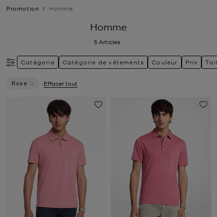
Promotion
/
Homme
Homme
5
Articles
Catégorie
Catégorie de vêtements
Couleur
Prix
Tai
Rose
Effacer tout
Supprimer Le Filtre Actuellement Trié Par Couleur: Rose