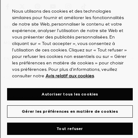
Nous utilisons des cookies et des technologies
similaires pour fournir et améliorer les fonctionnalités
de notre site Web, personnaliser le contenu et votre
SERVICE À LA CLIENTÈLE
expérience, analyser l'utilisation de notre site Web et
vous présenter des publicités personnalisées. En
MON COMPTE
cliquant sur « Tout accepter », vous consentez à
l’utilisation de ces cookies. Cliquez sur « Tout refuser »
pour refuser les cookies non essentiels ou sur « Gérer
ENTREPRISE
les préférences en matière de cookies » pour choisir
vos préférences. Pour plus d’informations, veuillez
consulter notre
Avis relatif aux cookies
.
©
2026
Michael Kors
Déclaration de confidentialité
Autoriser tous les cookies
Conditions générales
Avis relatif aux cookies
Gérer les préférences en matière de cookies
Énoncé d'accessibilité
Tout refuser