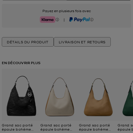
Payez en plusieurs fois avec
|
Klarna
PayPal
DÉTAILS DU PRODUIT
LIVRAISON ET RETOURS
EN DÉCOUVRIR PLUS
Grand sac porté
Grand sac porté
Grand sac porté
Grand s
épaule bohème
épaule bohème
épaule bohème
épaule