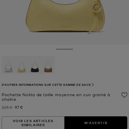
Toggle Drawer
sélectionné(s)
D'AUTRES INFORMATIONS SUR CETTE GAMME DE SACS
Pochette Nolita de taille moyenne en cuir grainé à
chaîne
225 €
97 €
Prix initial
Prix actuel
VOIR LES ARTICLES
M'AVERTIR
SIMILAIRES