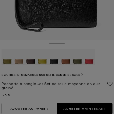
Toggle Drawer
sélectionné(s)
D'AUTRES INFORMATIONS SUR CETTE GAMME DE SACS
Pochette à sangle Jet Set de taille moyenne en cuir
grainé
125 €
Prix actuel
AJOUTER AU PANIER
ACHETER MAINTENANT