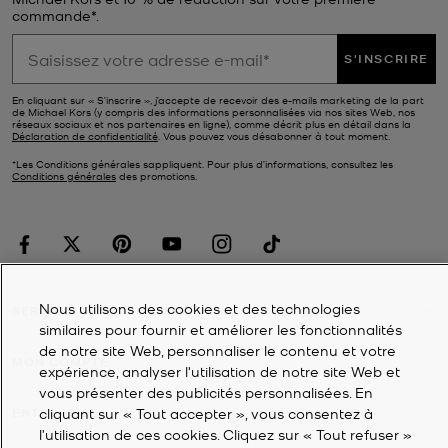
commande*.
S'INSCRIRE
En cliquant sur « S’inscrire », j’accepte de recevoir des e-mails marketing de la part
de Michael Kors (y compris des informations personnalisées via nos sites Web, nos
réseaux sociaux et nos partenaires en ligne), comme décrit plus en détail dans la
Déclaration de confidentialité
. Vous pouvez vous désabonner à tout moment.
*Les Conditions générales sappliquent. Pour plus d’informations, consultez les
Conditions générales
des promotions.
Nous utilisons des cookies et des technologies
SERVICE À LA CLIENTÈLE
similaires pour fournir et améliorer les fonctionnalités
de notre site Web, personnaliser le contenu et votre
MON COMPTE
expérience, analyser l'utilisation de notre site Web et
vous présenter des publicités personnalisées. En
cliquant sur « Tout accepter », vous consentez à
ENTREPRISE
l’utilisation de ces cookies. Cliquez sur « Tout refuser »