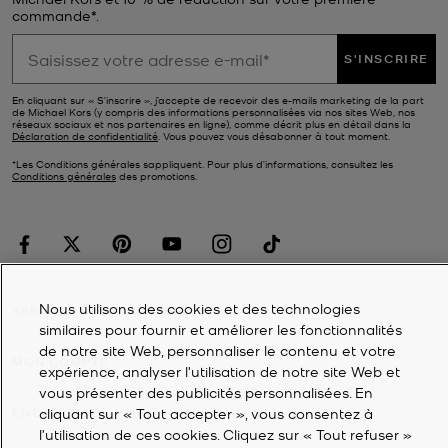
commande*.
S'INSCRIRE
En cliquant sur « S’inscrire », j’accepte de recevoir des e-mails marketing de la part
de Michael Kors (y compris des informations personnalisées via nos sites Web, nos
réseaux sociaux et nos partenaires en ligne), comme décrit plus en détail dans la
Déclaration de confidentialité
. Vous pouvez vous désabonner à tout moment.
*Les Conditions générales sappliquent. Pour plus d’informations, consultez les
Conditions générales
des promotions.
Nous utilisons des cookies et des technologies
SERVICE À LA CLIENTÈLE
similaires pour fournir et améliorer les fonctionnalités
de notre site Web, personnaliser le contenu et votre
MON COMPTE
expérience, analyser l'utilisation de notre site Web et
vous présenter des publicités personnalisées. En
cliquant sur « Tout accepter », vous consentez à
ENTREPRISE
l’utilisation de ces cookies. Cliquez sur « Tout refuser »