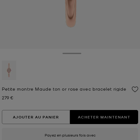
Toggle Drawer
sélectionné(s)
Petite montre Maude ton or rose avec bracelet rigide
279 €
Prix actuel
AJOUTER AU PANIER
ACHETER MAINTENANT
Payez en plusieurs fois avec