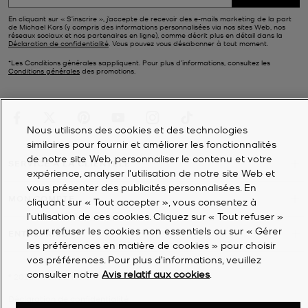
En cliquant sur « S’inscrire », j’accepte de recevoir des e-mails marketing de la part
de Michael Kors (y compris des informations personnalisées via nos sites Web, nos
réseaux sociaux et nos partenaires en ligne), comme décrit plus en détail dans la
Déclaration de confidentialité
. Vous pouvez vous désabonner à tout moment.
*Les Conditions générales sappliquent. Pour plus d’informations, consultez les
Conditions générales
des promotions.
Nous utilisons des cookies et des technologies
similaires pour fournir et améliorer les fonctionnalités
de notre site Web, personnaliser le contenu et votre
SERVICE À LA CLIENTÈLE
expérience, analyser l'utilisation de notre site Web et
vous présenter des publicités personnalisées. En
MON COMPTE
cliquant sur « Tout accepter », vous consentez à
l’utilisation de ces cookies. Cliquez sur « Tout refuser »
pour refuser les cookies non essentiels ou sur « Gérer
ENTREPRISE
les préférences en matière de cookies » pour choisir
vos préférences. Pour plus d’informations, veuillez
consulter notre
Avis relatif aux cookies
.
©
2026
Michael Kors
Déclaration de confidentialité