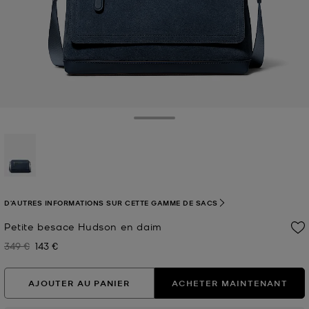
Toggle Drawer
sélectionné(s)
D'AUTRES INFORMATIONS SUR CETTE GAMME DE SACS
Petite besace Hudson en daim
349 €
143 €
Prix initial
Prix actuel
AJOUTER AU PANIER
ACHETER MAINTENANT