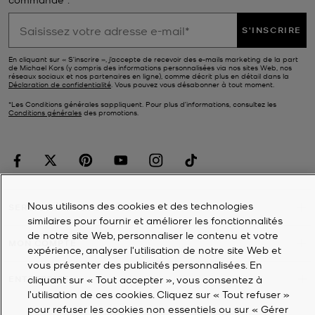
S'INSCRIRE
En cliquant sur « S’inscrire », j’accepte de recevoir des e-mails marketing de la part
de Michael Kors (y compris des informations personnalisées via nos sites Web, nos
réseaux sociaux et nos partenaires en ligne), comme décrit plus en détail dans la
Déclaration de confidentialité
. Vous pouvez vous désabonner à tout moment.
*Les Conditions générales sappliquent. Pour plus d’informations, consultez les
Conditions générales
des promotions.
Nous utilisons des cookies et des technologies
SERVICE À LA CLIENTÈLE
similaires pour fournir et améliorer les fonctionnalités
de notre site Web, personnaliser le contenu et votre
MON COMPTE
expérience, analyser l'utilisation de notre site Web et
vous présenter des publicités personnalisées. En
cliquant sur « Tout accepter », vous consentez à
ENTREPRISE
l’utilisation de ces cookies. Cliquez sur « Tout refuser »
pour refuser les cookies non essentiels ou sur « Gérer