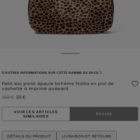
Toggle Drawer
D'AUTRES INFORMATIONS SUR CETTE GAMME DE SACS
Petit sac porté épaule bohème Nolita en poil de
vachette à imprimé guépard
350 €
131 €
Prix initial
Prix actuel
VOIR LES ARTICLES
ÉPUISÉ
SIMILAIRES
DÉTAILS DU PRODUIT
LIVRAISON ET RETOURS