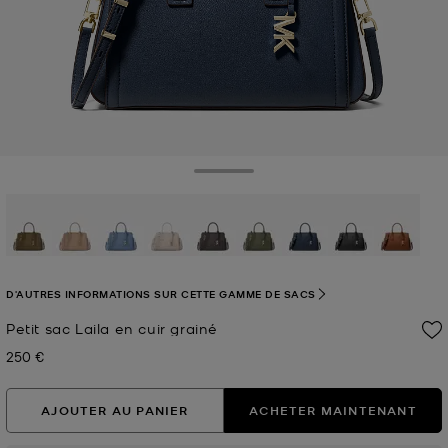
Toggle Drawer
sélectionné(s)
D'AUTRES INFORMATIONS SUR CETTE GAMME DE SACS
Petit sac Laila en cuir grainé
250 €
Prix actuel
AJOUTER AU PANIER
ACHETER MAINTENANT