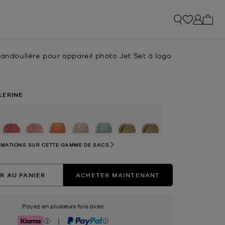
Mon p
bandoulière pour appareil photo Jet Set à logo
LERINE
sélectionné(s)
RMATIONS SUR CETTE GAMME DE SACS
R AU PANIER
ACHETER MAINTENANT
Payez en plusieurs fois avec
|
Klarna
PayPal