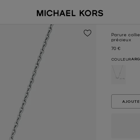
Parure colli
précieux
70 €
Prix actuel
ARG
COULEUR
sélectio
AJOUTE