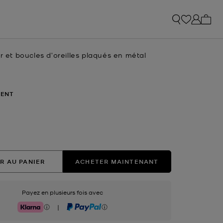
Mon p
er et boucles d'oreilles plaqués en métal
ENT
nné(s)
R AU PANIER
ACHETER MAINTENANT
Payez en plusieurs fois avec
|
Klarna
PayPal