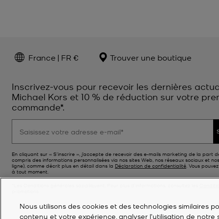
France | FR €
Trouver une boutique
Inscrivez-vous pour recevoir les dernières actua
Michael Kors et 10 % de réduction sur votre pre
commande*.
En cliquant sur « S’inscrire », j’accepte de recevoir des e-mails marketing de la part d
compris des informations personnalisées via nos sites Web, nos réseaux sociaux et no
ligne), comme décrit plus en détail dans la
Déclaration de confidentialité
. Vous pouve
à tout moment.
*Les Conditions générales sappliquent. Pour plus d’informations, consultez les
Conditi
promotions.
Nous utilisons des cookies et des technologies similaires pou
contenu et votre expérience, analyser l'utilisation de notre