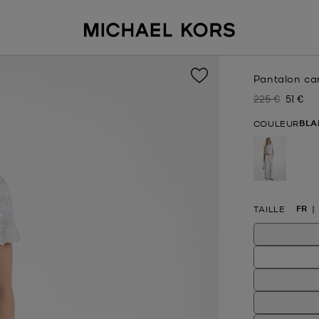
Pantalon ca
225 €
51 €
Prix initial
Prix ac
BLA
COULEUR
sélectio
FR
TAILLE