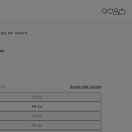
Mon p
rgo en coton
tuel
NC
nné(s)
US
Guide des tailles
FR 32
FR 34
FR 38
FR 40