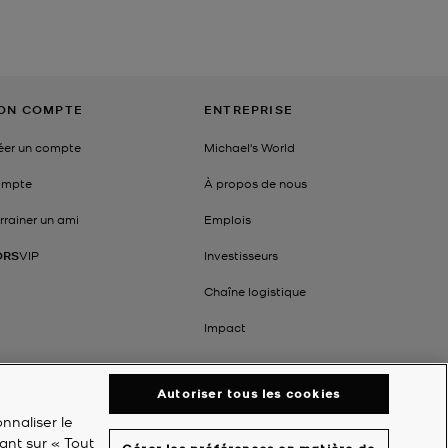
ON COMPTE
ENTREPRISE
éer un compte
Michael's World
mpte
À propos de nous
rrainer un ami
Emplois
ORS
VIP
Investisseurs
Chaîne logistique
Impact
Autoriser tous les cookies
nnaliser le
ant sur « Tout