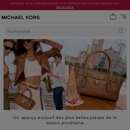
OBTENEZ -15 % SUPPLÉMENTAIRES SUR CERTAINS ARTICLES EN PROMOTION |
DÉCOUVRIR
Mon pani
Rechercher
Un aperçu exclusif des plus belles pièces de la
saison prochaine