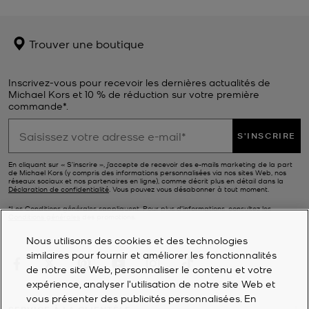
Trouver une boutique
Inscrivez-vous pour recevoir les dernières actualités de
Michael Kors et 10 % de réduction sur votre première
commande*.
S'INSCRIRE
En cliquant sur « S’inscrire », j’accepte de recevoir des e-mails marketing de la part
de Michael Kors (y compris des informations personnalisées via nos sites Web, nos
réseaux sociaux et nos partenaires en ligne), comme décrit plus en détail dans la
Déclaration de confidentialité
. Vous pouvez vous désabonner à tout moment.
*Les Conditions générales sappliquent. Pour plus d’informations, consultez les
Conditions générales
des promotions.
Nous utilisons des cookies et des technologies
similaires pour fournir et améliorer les fonctionnalités
de notre site Web, personnaliser le contenu et votre
expérience, analyser l'utilisation de notre site Web et
vous présenter des publicités personnalisées. En