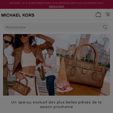
OBTENEZ -15 % SUPPLÉMENTAIRES SUR CERTAINS ARTICLES EN PROMOTION |
DÉCOUVRIR
Mon pani
Rechercher
Un aperçu exclusif des plus belles pièces de la
saison prochaine