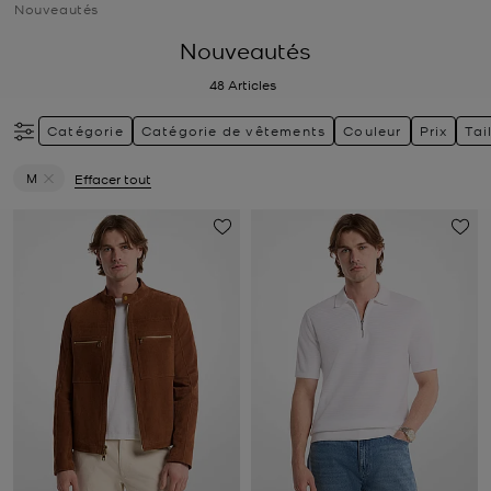
Nouveautés
Nouveautés
48
Articles
Catégorie
Catégorie de vêtements
Couleur
Prix
Tai
M
Effacer tout
Supprimer le filtre Actuellement trié par Taille: M