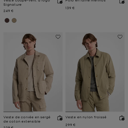
Signature
Prix actuel
139 €
Prix actuel
249 €
Veste de corvée en sergé
Veste en nylon froissé
de coton extensible
Prix actuel
299 €
Prix actuel
229 €