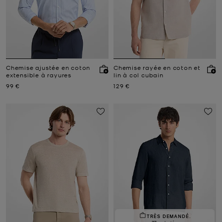
Chemise ajustée en coton
Chemise rayée en coton et
extensible à rayures
lin à col cubain
Prix actuel
Prix actuel
99 €
129 €
TRÈS DEMANDÉ.