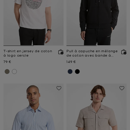
T-shirt en jersey de coton
Pull à capuche en mélange
à logo cercle
de coton avec bande à
logos et fermeture zippée
Prix actuel
Prix actuel
79 €
149 €