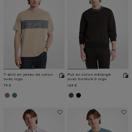
T-shirt en jersey de coton
Pull en coton mélangé
avec logo
avec bordure à logo
Prix actuel
Prix actuel
79 €
149 €