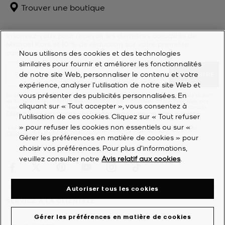
Trouver une boutique
Inscrivez-vous pour recevoir les dernières actualités de
Michael Kors et 10 % de réduction sur votre première
commande*.
Nous utilisons des cookies et des technologies
similaires pour fournir et améliorer les fonctionnalités
de notre site Web, personnaliser le contenu et votre
S'INSCRIRE
expérience, analyser l'utilisation de notre site Web et
vous présenter des publicités personnalisées. En
En cliquant sur « S’inscrire », j’accepte de recevoir des e-mails marketing de la part
de Michael Kors (y compris des informations personnalisées via nos sites Web, nos
cliquant sur « Tout accepter », vous consentez à
réseaux sociaux et nos partenaires en ligne), comme décrit plus en détail dans la
Déclaration de confidentialité
. Vous pouvez vous désabonner à tout moment.
l’utilisation de ces cookies. Cliquez sur « Tout refuser
» pour refuser les cookies non essentiels ou sur «
*Les Conditions générales sappliquent. Pour plus d’informations, consultez les
Conditions générales
des promotions.
Gérer les préférences en matière de cookies » pour
choisir vos préférences. Pour plus d’informations,
veuillez consulter notre
Avis relatif aux cookies
.
Autoriser tous les cookies
SERVICE À LA CLIENTÈLE
Gérer les préférences en matière de cookies