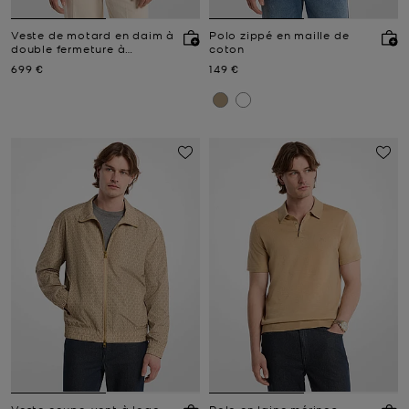
Veste de motard en daim à
Polo zippé en maille de
double fermeture à
coton
glissière
Prix actuel
Prix actuel
699 €
149 €
Veste coupe-vent à logo
Polo en laine mérinos